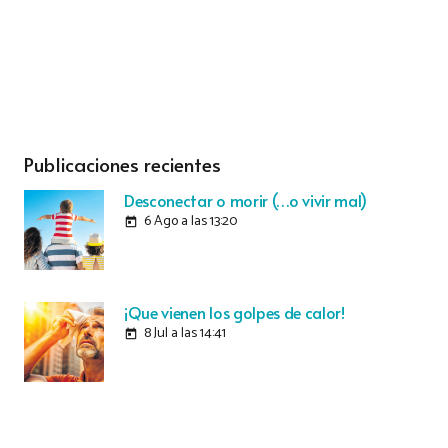
Publicaciones recientes
Desconectar o morir (…o vivir mal)
6 Ago a las 13:20
today
¡Que vienen los golpes de calor!
8 Jul a las 14:41
today