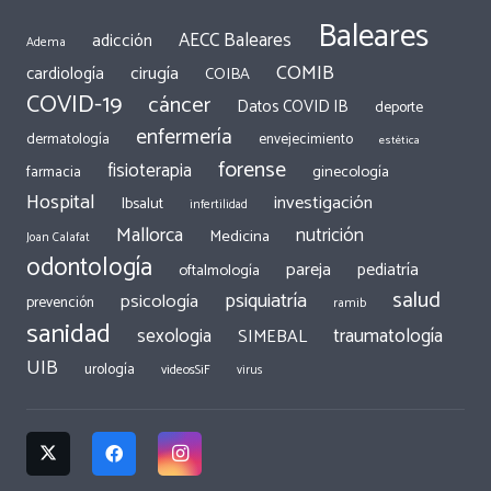
Baleares
AECC Baleares
adicción
Adema
COMIB
cirugía
cardiología
COIBA
COVID-19
cáncer
Datos COVID IB
deporte
enfermería
dermatología
envejecimiento
estética
forense
fisioterapia
ginecología
farmacia
Hospital
investigación
Ibsalut
infertilidad
Mallorca
nutrición
Medicina
Joan Calafat
odontología
pareja
pediatría
oftalmología
salud
psiquiatría
psicología
prevención
ramib
sanidad
traumatología
sexologia
SIMEBAL
UIB
urología
videosSiF
virus