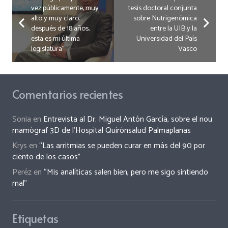
vez públicamente, muy
tesis doctoral conjunta
alto y muy claro:
sobre Nutrigenómica
después de 18 años,
entre la UIB y la
esta es mi última
Universidad del País
legislatura”
Vasco
Comentarios recientes
Sonia
en
Entrevista al Dr. Miguel Antón García, sobre el nou
mamògraf 3D de l’Hospital Quirónsalud Palmaplanas
Krys
en
“Las arritmias se pueden curar en más del 90 por
ciento de los casos”
Peréz
en
“Mis analíticas salen bien, pero me sigo sintiendo
mal”
Etiquetas