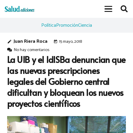
Política
Promoción
Ciencia
Juan Riera Roca
15 mayo, 2018
edit
today
No hay comentarios
La UIB y el IdISBa denuncian que
las nuevas prescripciones
legales del Gobierno central
dificultan y bloquean los nuevos
proyectos científicos