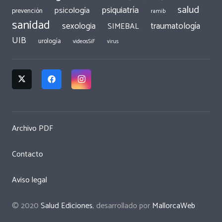
salud
psiquiatría
psicología
prevención
ramib
sanidad
traumatología
sexologia
SIMEBAL
UIB
urología
videosSiF
virus
Archivo PDF
Contacto
Aviso legal
© 2020
Salud Ediciones
, desarrollado por
MallorcaWeb