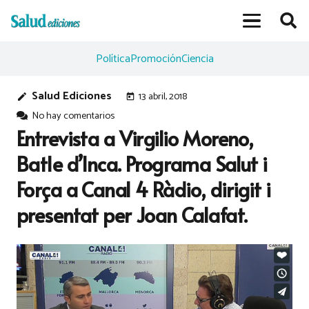
Política
Promoción
Ciencia
Salud Ediciones
13 abril, 2018
edit
today
No hay comentarios
Entrevista a Virgilio Moreno,
Batle d’Inca. Programa Salut i
Força a Canal 4 Ràdio, dirigit i
presentat per Joan Calafat.