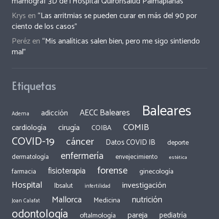
mamògraf 3D de l’Hospital Quirónsalud Palmaplanas
Krys
en
“Las arritmias se pueden curar en más del 90 por
ciento de los casos”
Peréz
en
“Mis analíticas salen bien, pero me sigo sintiendo
mal”
Etiquetas
Baleares
AECC Baleares
adicción
Adema
COMIB
cirugía
cardiología
COIBA
COVID-19
cáncer
Datos COVID IB
deporte
enfermería
dermatología
envejecimiento
estética
forense
fisioterapia
ginecología
farmacia
Hospital
investigación
Ibsalut
infertilidad
Mallorca
nutrición
Medicina
Joan Calafat
odontología
pareja
pediatría
oftalmología