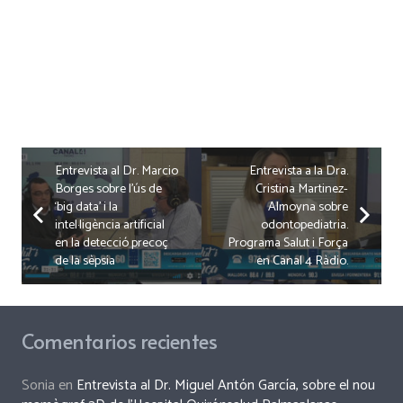
Entrevista al Dr. Marcio
Entrevista a la Dra.
Borges sobre l’ús de
Cristina Martinez-
‘big data’ i la
Almoyna sobre
intel·ligència artificial
odontopediatria.
en la detecció precoç
Programa Salut i Força
de la sèpsia
en Canal 4 Ràdio.
Comentarios recientes
Sonia
en
Entrevista al Dr. Miguel Antón García, sobre el nou