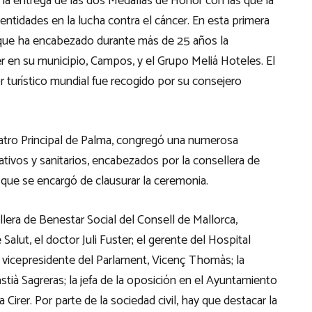
 la entrega de las dos Medallas de Honor con las que la
entidades en la lucha contra el cáncer. En esta primera
, que ha encabezado durante más de 25 años la
r en su municipio, Campos, y el Grupo Meliá Hoteles. El
r turístico mundial fue recogido por su consejero
Teatro Principal de Palma, congregó una numerosa
ativos y sanitarios, encabezados por la consellera de
, que se encargó de clausurar la ceremonia.
lera de Benestar Social del Consell de Mallorca,
 Salut, el doctor Juli Fuster; el gerente del Hospital
l vicepresidente del Parlament, Vicenç Thomàs; la
tià Sagreras; la jefa de la oposición en el Ayuntamiento
 Cirer. Por parte de la sociedad civil, hay que destacar la