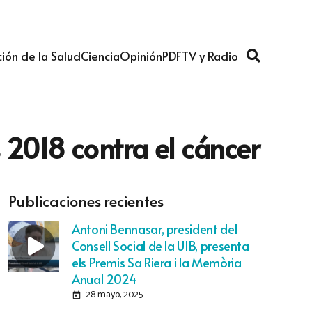
ión de la Salud
Ciencia
Opinión
PDF
TV y Radio
 2018 contra el cáncer
Publicaciones recientes
Antoni Bennasar, president del
Consell Social de la UIB, presenta
els Premis Sa Riera i la Memòria
Anual 2024
28 mayo, 2025
today