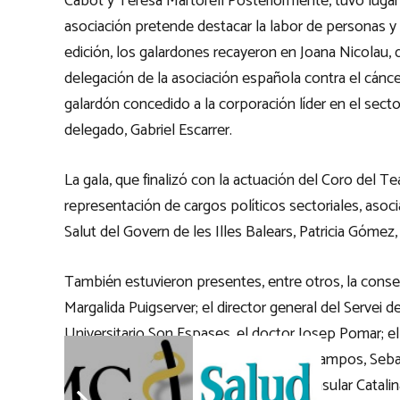
Cabot y Teresa Martorell Posteriormente, tuvo lugar
asociación pretende destacar la labor de personas y 
edición, los galardones recayeron en Joana Nicolau
delegación de la asociación española contra el cánce
galardón concedido a la corporación líder en el secto
delegado, Gabriel Escarrer.
La gala, que finalizó con la actuación del Coro del 
representación de cargos políticos sectoriales, asoci
Salut del Govern de les Illes Balears, Patricia Gómez
También estuvieron presentes, entre otros, la consel
Margalida Puigserver; el director general del Servei de
Universitario Son Espases, el doctor Josep Pomar; e
diputada Marga Prohens; el alcalde de Campos, Sebas
de Palma, Marga Duran; y la consellera insular Catalina