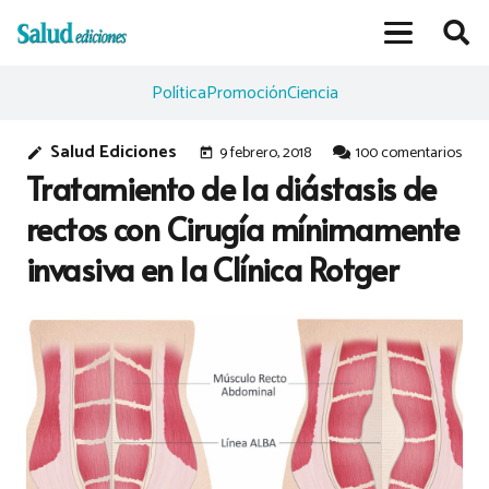
Política
Promoción
Ciencia
Salud Ediciones
9 febrero, 2018
100
comentarios
edit
today
Tratamiento de la diástasis de
rectos con Cirugía mínimamente
invasiva en la Clínica Rotger