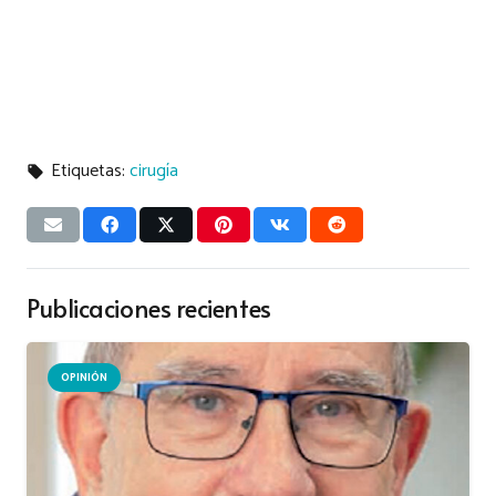
Etiquetas:
cirugía
local_offer
Publicaciones recientes
OPINIÓN