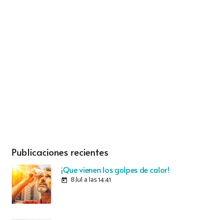
Publicaciones recientes
¡Que vienen los golpes de calor!
8 Jul a las 14:41
today