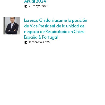
Anual 2024
28 mayo, 2025
today
Lorenzo Ghidoni asume la posición
de Vice President de la unidad de
negocio de Respiratorio en Chiesi
España & Portugal
13 febrero, 2025
today