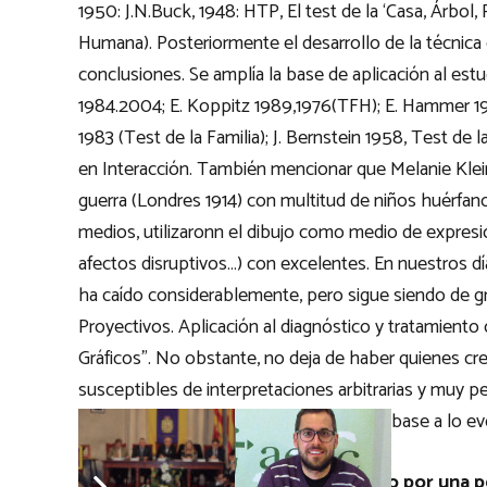
1950: J.N.Buck, 1948: HTP, El test de la ‘Casa, Árbol
Humana). Posteriormente el desarrollo de la técnic
conclusiones. Se amplía la base de aplicación al estud
1984.2004; E. Koppitz 1989,1976(TFH); E. Hammer 19
1983 (Test de la Familia); J. Bernstein 1958, Test de la
en Interacción. También mencionar que Melanie Klein,
guerra (Londres 1914) con multitud de niños huérfano
medios, utilizaronn el dibujo como medio de expresi
afectos disruptivos…) con excelentes. En nuestros dí
ha caído considerablemente, pero sigue siendo de gra
Proyectivos. Aplicación al diagnóstico y tratamiento 
Gráficos”. No obstante, no deja de haber quienes cre
susceptibles de interpretaciones arbitrarias y muy p
metodología estructurada y objetiva, en base a lo evo
P.- ¿Hablamos de un dibujo realizado por una 