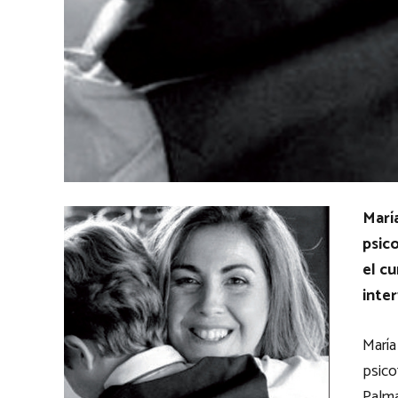
Marí
psic
el cu
inte
María
psico
Palma