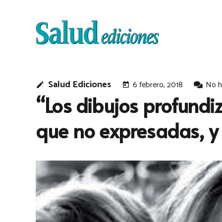
Salud Ediciones
6 febrero, 2018
No h
edit
today
“Los dibujos profundi
que no expresadas, y