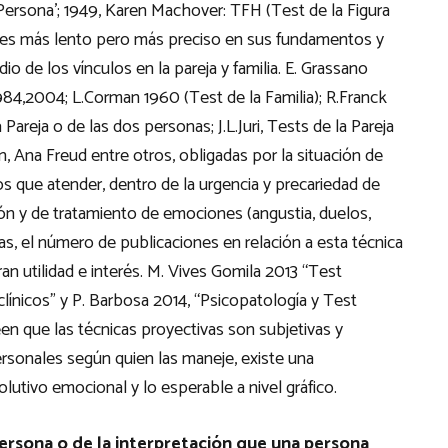
, Persona’; 1949, Karen Machover: TFH (Test de la Figura
a es más lento pero más preciso en sus fundamentos y
io de los vínculos en la pareja y familia. E. Grassano
84,2004; L.Corman 1960 (Test de la Familia); R.Franck
 Pareja o de las dos personas; J.L.Juri, Tests de la Pareja
 Ana Freud entre otros, obligadas por la situación de
s que atender, dentro de la urgencia y precariedad de
ón y de tratamiento de emociones (angustia, duelos,
as, el número de publicaciones en relación a esta técnica
n utilidad e interés. M. Vives Gomila 2013 “Test
clínicos” y P. Barbosa 2014, “Psicopatología y Test
en que las técnicas proyectivas son subjetivas y
ersonales según quien las maneje, existe una
lutivo emocional y lo esperable a nivel gráfico.
persona o de la interpretación que una persona