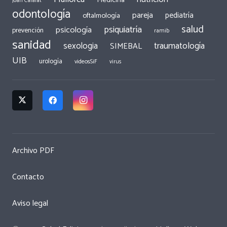
Joan Calafat
odontología
pareja
pediatría
oftalmología
salud
psiquiatría
psicología
prevención
ramib
sanidad
traumatología
sexologia
SIMEBAL
UIB
urología
videosSiF
virus
Archivo PDF
Contacto
Aviso legal