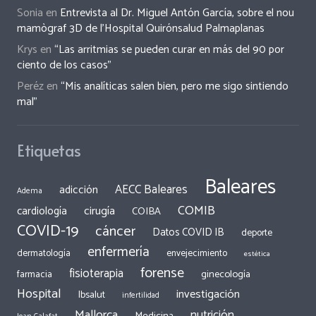
Sonia
en
Entrevista al Dr. Miguel Antón García, sobre el nou
mamògraf 3D de l’Hospital Quirónsalud Palmaplanas
Krys
en
“Las arritmias se pueden curar en más del 90 por
ciento de los casos”
Peréz
en
“Mis analíticas salen bien, pero me sigo sintiendo
mal”
Etiquetas
Baleares
AECC Baleares
adicción
Adema
COMIB
cirugía
cardiología
COIBA
COVID-19
cáncer
Datos COVID IB
deporte
enfermería
dermatología
envejecimiento
estética
forense
fisioterapia
ginecología
farmacia
Hospital
investigación
Ibsalut
infertilidad
Mallorca
nutrición
Medicina