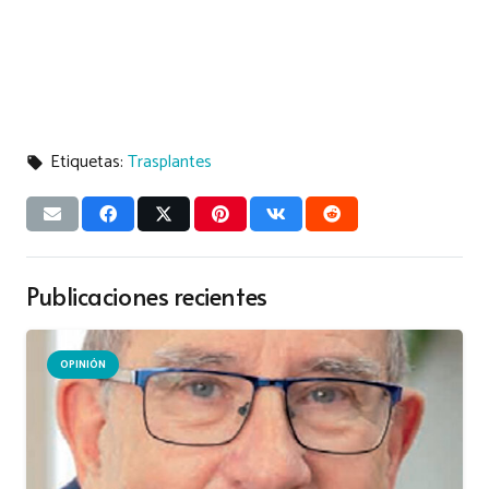
Etiquetas:
Trasplantes
local_offer
Publicaciones recientes
OPINIÓN