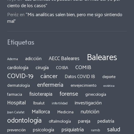
ciento de los casos”
Peréz
en
“Mis analíticas salen bien, pero me sigo sintiendo
mal”
Etiquetas
Baleares
AECC Baleares
adicción
Adema
COMIB
cirugía
cardiología
COIBA
COVID-19
cáncer
Datos COVID IB
deporte
enfermería
dermatología
envejecimiento
estética
forense
fisioterapia
ginecología
farmacia
Hospital
investigación
Ibsalut
infertilidad
Mallorca
nutrición
Medicina
Joan Calafat
odontología
pareja
pediatría
oftalmología
salud
psiquiatría
psicología
prevención
ramib