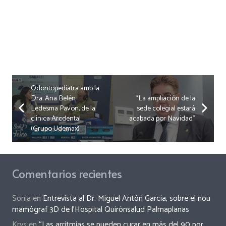
Odontopediatra amb la
Dra. Ana Belén
“La ampliación de la
Ledesma Pavón, de la
sede colegial estará
clínica Arcdental
acabada por Navidad”
(Grupo Udemax)
Comentarios recientes
Sonia
en
Entrevista al Dr. Miguel Antón García, sobre el nou
mamògraf 3D de l’Hospital Quirónsalud Palmaplanas
Krys
en
“Las arritmias se pueden curar en más del 90 por