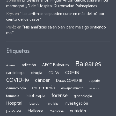
Sonia
en
Entrevista al Dr. Miguel Antón García, sobre el nou
mamògraf 3D de l’Hospital Quirónsalud Palmaplanas
Krys
en
“Las arritmias se pueden curar en más del 90 por
ciento de los casos”
Peréz
en
“Mis analíticas salen bien, pero me sigo sintiendo
mal”
Etiquetas
Baleares
AECC Baleares
adicción
Adema
COMIB
cirugía
cardiología
COIBA
COVID-19
cáncer
Datos COVID IB
deporte
enfermería
dermatología
envejecimiento
estética
forense
fisioterapia
ginecología
farmacia
Hospital
investigación
Ibsalut
infertilidad
Mallorca
nutrición
Medicina
Joan Calafat