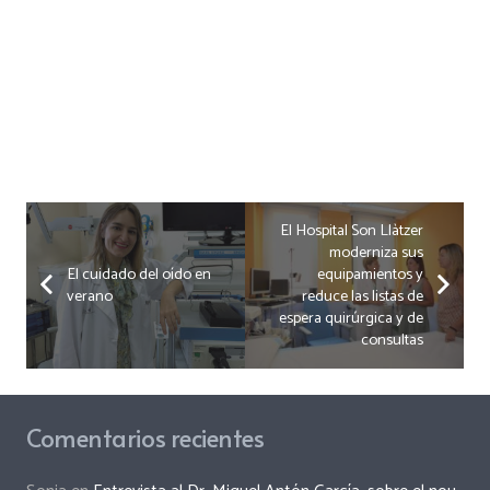
El Hospital Son Llàtzer
moderniza sus
El cuidado del oído en
equipamientos y
verano
reduce las listas de
espera quirúrgica y de
consultas
Comentarios recientes