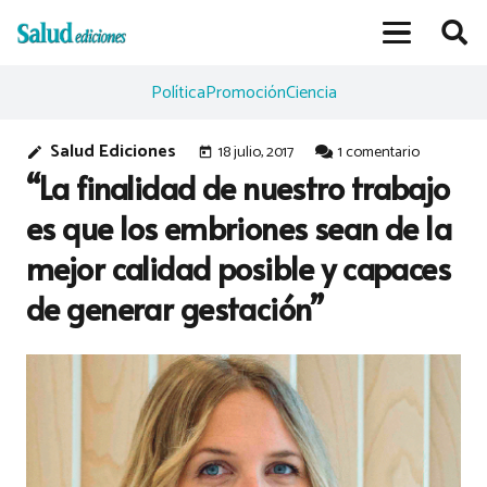
Política
Promoción
Ciencia
Salud Ediciones
18 julio, 2017
1
comentario
edit
today
“La finalidad de nuestro trabajo
es que los embriones sean de la
mejor calidad posible y capaces
de generar gestación”