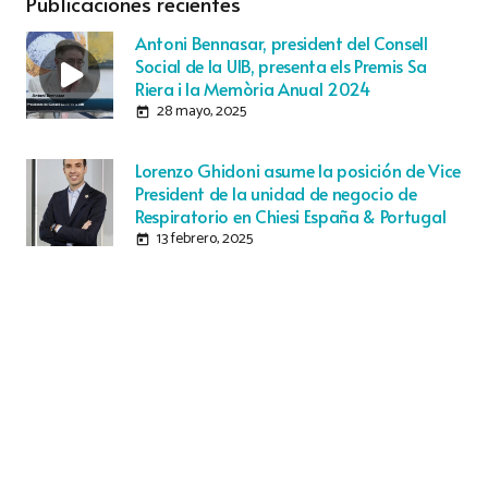
Publicaciones recientes
Antoni Bennasar, president del Consell
Social de la UIB, presenta els Premis Sa
Riera i la Memòria Anual 2024
28 mayo, 2025
today
Lorenzo Ghidoni asume la posición de Vice
President de la unidad de negocio de
Respiratorio en Chiesi España & Portugal
13 febrero, 2025
today