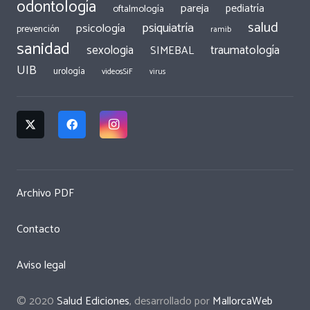
odontología
pareja
pediatría
oftalmología
salud
psiquiatría
psicología
prevención
ramib
sanidad
traumatología
sexologia
SIMEBAL
UIB
urología
videosSiF
virus
Archivo PDF
Contacto
Aviso legal
© 2020
Salud Ediciones
, desarrollado por
MallorcaWeb