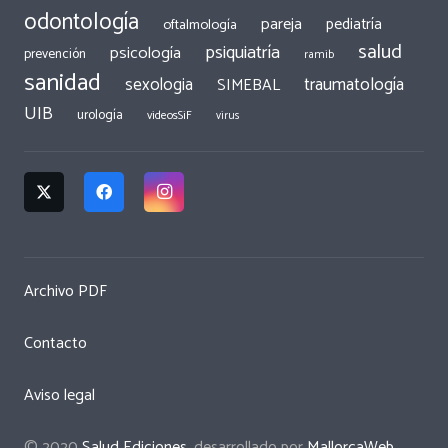
odontología
pareja
pediatría
oftalmología
salud
psiquiatría
psicología
prevención
ramib
sanidad
traumatología
sexologia
SIMEBAL
UIB
urología
videosSiF
virus
Archivo PDF
Contacto
Aviso legal
© 2020
Salud Ediciones
, desarrollado por
MallorcaWeb