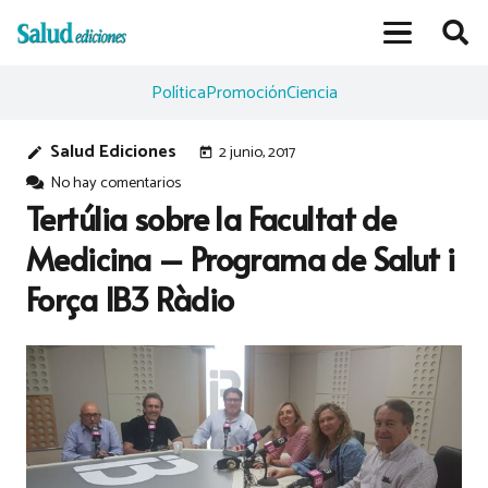
Política
Promoción
Ciencia
Salud Ediciones
2 junio, 2017
edit
today
No hay comentarios
Tertúlia sobre la Facultat de
Medicina – Programa de Salut i
Força IB3 Ràdio