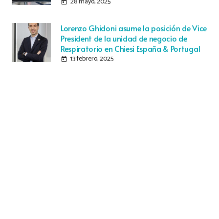
28 mayo, 2025
today
Lorenzo Ghidoni asume la posición de Vice
President de la unidad de negocio de
Respiratorio en Chiesi España & Portugal
13 febrero, 2025
today