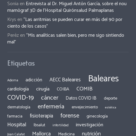
Sonia
en
Entrevista al Dr. Miguel Antón García, sobre el nou
mamògraf 3D de l’Hospital Quirónsalud Palmaplanas
Krys
en
“Las arritmias se pueden curar en más del 90 por
ciento de los casos”
Peréz
en
“Mis analíticas salen bien, pero me sigo sintiendo
mal”
Etiquetas
Baleares
AECC Baleares
adicción
Adema
COMIB
cirugía
cardiología
COIBA
COVID-19
cáncer
Datos COVID IB
deporte
enfermería
dermatología
envejecimiento
estética
forense
fisioterapia
ginecología
farmacia
Hospital
investigación
Ibsalut
infertilidad
Mallorca
nutrición
Medicina
Joan Calafat