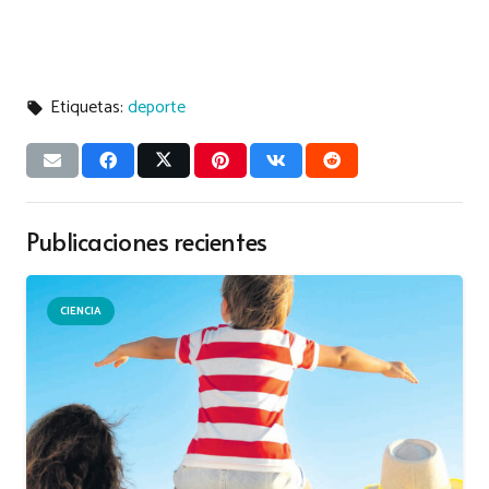
Etiquetas:
deporte
local_offer
Publicaciones recientes
CIENCIA