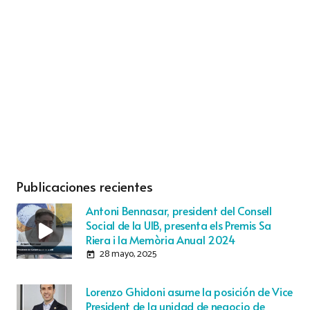
Publicaciones recientes
Antoni Bennasar, president del Consell
Social de la UIB, presenta els Premis Sa
Riera i la Memòria Anual 2024
28 mayo, 2025
today
Lorenzo Ghidoni asume la posición de Vice
President de la unidad de negocio de