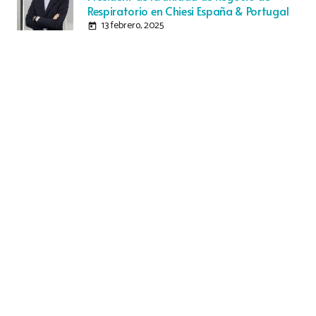
Respiratorio en Chiesi España & Portugal
13 febrero, 2025
today