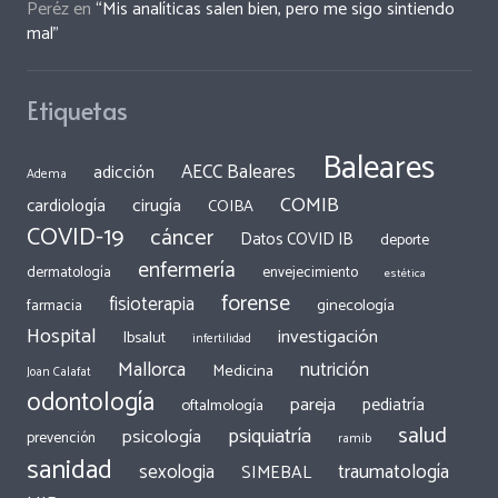
Peréz
en
“Mis analíticas salen bien, pero me sigo sintiendo
mal”
Etiquetas
Baleares
AECC Baleares
adicción
Adema
COMIB
cirugía
cardiología
COIBA
COVID-19
cáncer
Datos COVID IB
deporte
enfermería
dermatología
envejecimiento
estética
forense
fisioterapia
ginecología
farmacia
Hospital
investigación
Ibsalut
infertilidad
Mallorca
nutrición
Medicina
Joan Calafat
odontología
pareja
pediatría
oftalmología
salud
psiquiatría
psicología
prevención
ramib
sanidad
traumatología
sexologia
SIMEBAL