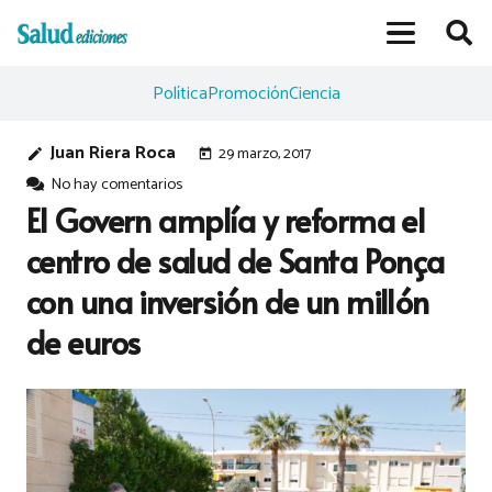
Política
Promoción
Ciencia
Juan Riera Roca
29 marzo, 2017
edit
today
No hay comentarios
El Govern amplía y reforma el
centro de salud de Santa Ponça
con una inversión de un millón
de euros