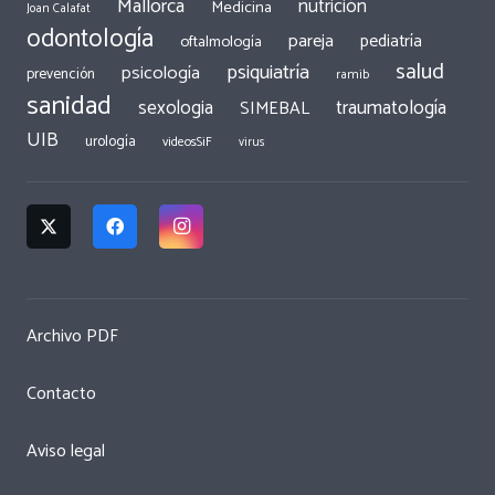
Mallorca
nutrición
Medicina
Joan Calafat
odontología
pareja
pediatría
oftalmología
salud
psiquiatría
psicología
prevención
ramib
sanidad
traumatología
sexologia
SIMEBAL
UIB
urología
videosSiF
virus
Archivo PDF
Contacto
Aviso legal