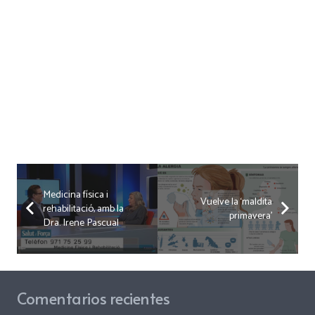
Medicina física i
Vuelve la ‘maldita
rehabilitació, amb la
primavera’
Dra. Irene Pascual
Comentarios recientes