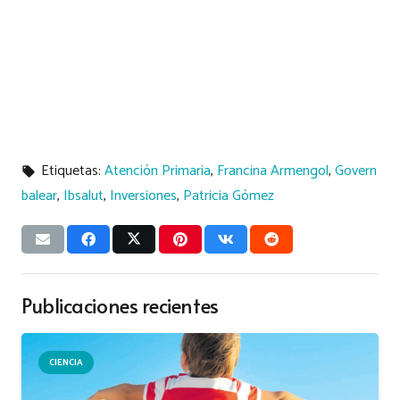
Etiquetas:
Atención Primaria
,
Francina Armengol
,
Govern
local_offer
balear
,
Ibsalut
,
Inversiones
,
Patricia Gómez
Publicaciones recientes
CIENCIA