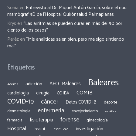
Sonia
en
Entrevista al Dr. Miguel Antón García, sobre el nou
mamògraf 3D de l’Hospital Quirónsalud Palmaplanas
Krys
en
“Las arritmias se pueden curar en más del 90 por
ciento de los casos”
Peréz
en
“Mis analíticas salen bien, pero me sigo sintiendo
mal”
Etiquetas
Baleares
AECC Baleares
adicción
Adema
COMIB
cirugía
cardiología
COIBA
COVID-19
cáncer
Datos COVID IB
deporte
enfermería
dermatología
envejecimiento
estética
forense
fisioterapia
ginecología
farmacia
Hospital
investigación
Ibsalut
infertilidad