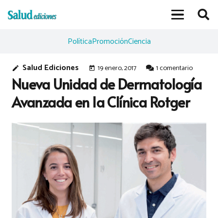
Política
Promoción
Ciencia
Salud Ediciones
19 enero, 2017
1
comentario
edit
today
Nueva Unidad de Dermatología
Avanzada en la Clínica Rotger