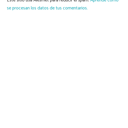
Este sitio usa Akismet para reducir el spam.
Aprende cómo
se procesan los datos de tus comentarios.