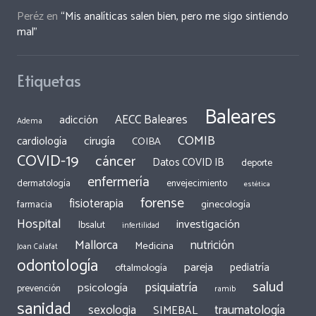
Peréz
en
“Mis analíticas salen bien, pero me sigo sintiendo
mal”
Etiquetas
Baleares
AECC Baleares
adicción
Adema
COMIB
cirugía
cardiología
COIBA
COVID-19
cáncer
Datos COVID IB
deporte
enfermería
dermatología
envejecimiento
estética
forense
fisioterapia
ginecología
farmacia
Hospital
investigación
Ibsalut
infertilidad
Mallorca
nutrición
Medicina
Joan Calafat
odontología
pareja
pediatría
oftalmología
salud
psiquiatría
psicología
prevención
ramib
sanidad
traumatología
sexologia
SIMEBAL