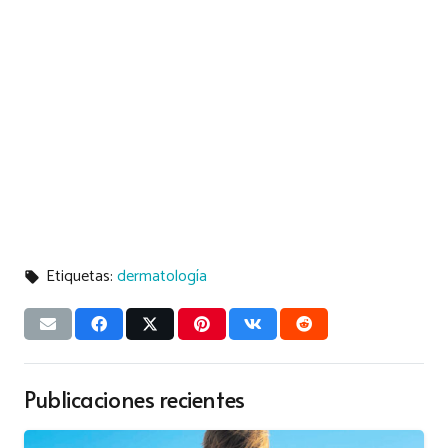
Etiquetas:
dermatología
local_offer
Publicaciones recientes