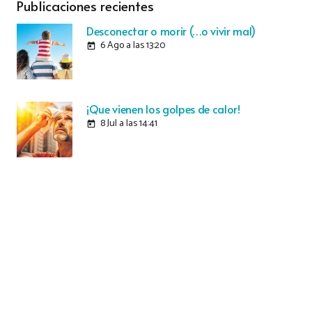
Publicaciones recientes
Desconectar o morir (…o vivir mal)
6 Ago a las 13:20
today
¡Que vienen los golpes de calor!
8 Jul a las 14:41
today