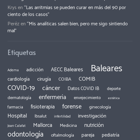
Krys
en
“Las arritmias se pueden curar en más del 90 por
ciento de los casos”
Peréz
en
“Mis analíticas salen bien, pero me sigo sintiendo
mal”
Etiquetas
Baleares
AECC Baleares
adicción
Adema
COMIB
cirugía
cardiología
COIBA
COVID-19
cáncer
Datos COVID IB
deporte
enfermería
dermatología
envejecimiento
estética
forense
fisioterapia
ginecología
farmacia
Hospital
investigación
Ibsalut
infertilidad
Mallorca
nutrición
Medicina
Joan Calafat
odontología
pareja
pediatría
oftalmología