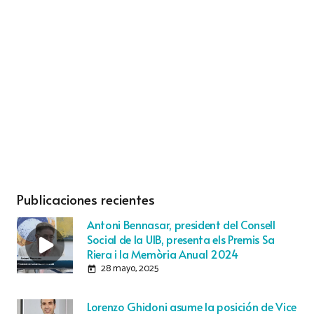
Publicaciones recientes
Antoni Bennasar, president del Consell
Social de la UIB, presenta els Premis Sa
Riera i la Memòria Anual 2024
28 mayo, 2025
today
Lorenzo Ghidoni asume la posición de Vice