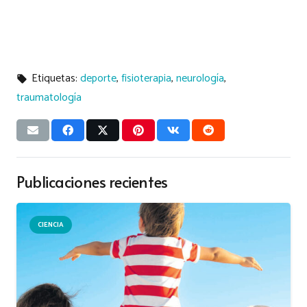
Etiquetas:
deporte
,
fisioterapia
,
neurología
,
local_offer
traumatología
Publicaciones recientes
CIENCIA