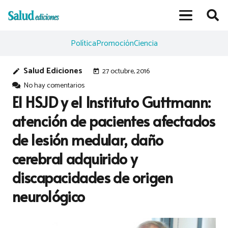
Política
Promoción
Ciencia
Salud Ediciones
27 octubre, 2016
edit
today
No hay comentarios
El HSJD y el Instituto Guttmann:
atención de pacientes afectados
de lesión medular, daño
cerebral adquirido y
discapacidades de origen
neurológico