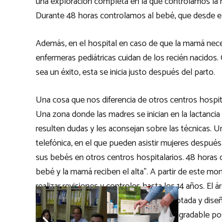
una exploración completa en la que controlamos la re
Durante 48 horas controlamos al bebé, que desde e
Además, en el hospital en caso de que la mamá nec
enfermeras pediátricas cuidan de los recién nacidos. 
sea un éxito, esta se inicia justo después del parto.
Una cosa que nos diferencia de otros centros hospit
Una zona donde las madres se inician en la lactanci
resulten dudas y les aconsejan sobre las técnicas. Un
telefónica, en el que pueden asistir mujeres después 
sus bebés en otros centros hospitalarios. 48 horas d
bebé y la mamá reciben el alta”. A partir de este mome
realizar revisiones y controles hasta los 14 años. El
consultas y una gran sala de espera adaptada y diseñ
juguetes para hacer su estancia lo más agradable pos