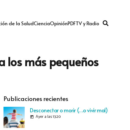
ión de la Salud
Ciencia
Opinión
PDF
TV y Radio
ra los más pequeños
Publicaciones recientes
Desconectar o morir (…o vivir mal)
Ayer a las 13:20
today