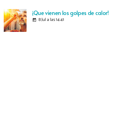
¡Que vienen los golpes de calor!
8 Jul a las 14:41
today