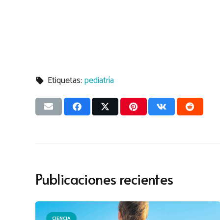
Etiquetas:
pediatría
local_offer
Publicaciones recientes
CIENCIA