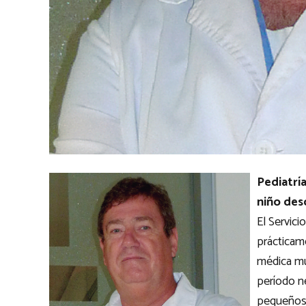
Pediatría
niño des
El Servici
prácticam
médica mul
período n
pequeños 