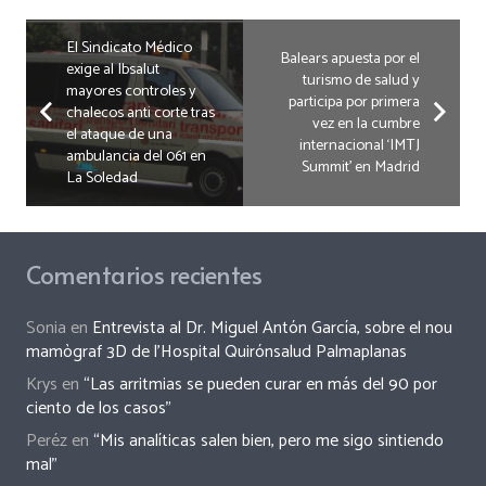
El Sindicato Médico
Balears apuesta por el
exige al Ibsalut
turismo de salud y
mayores controles y
participa por primera
chalecos anti corte tras
vez en la cumbre
el ataque de una
internacional ‘IMTJ
ambulancia del 061 en
Summit’ en Madrid
La Soledad
Comentarios recientes
Sonia
en
Entrevista al Dr. Miguel Antón García, sobre el nou
mamògraf 3D de l’Hospital Quirónsalud Palmaplanas
Krys
en
“Las arritmias se pueden curar en más del 90 por
ciento de los casos”
Peréz
en
“Mis analíticas salen bien, pero me sigo sintiendo
mal”