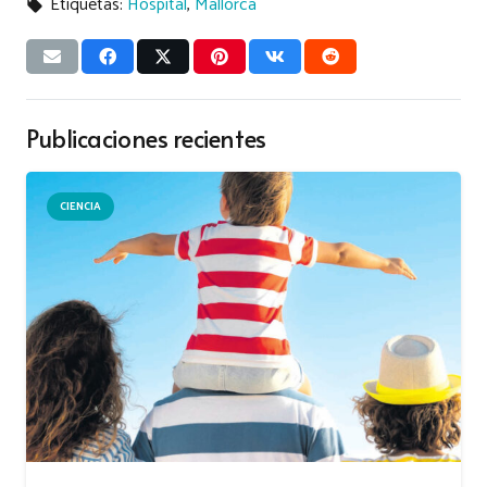
Etiquetas:
Hospital
,
Mallorca
local_offer
Publicaciones recientes
CIENCIA