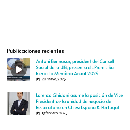
Publicaciones recientes
Antoni Bennasar, president del Consell
Social de la UIB, presenta els Premis Sa
Riera i la Memòria Anual 2024
28 mayo, 2025
today
Lorenzo Ghidoni asume la posición de Vice
President de la unidad de negocio de
Respiratorio en Chiesi España & Portugal
13 febrero, 2025
today