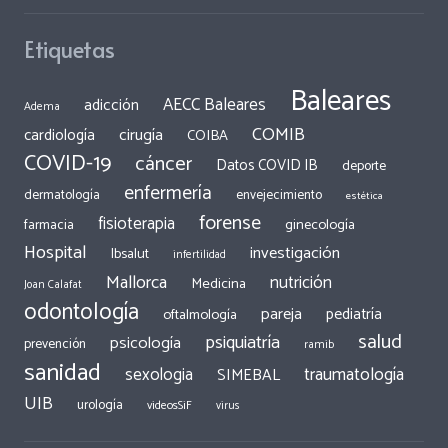
Etiquetas
Baleares
AECC Baleares
adicción
Adema
COMIB
cirugía
cardiología
COIBA
COVID-19
cáncer
Datos COVID IB
deporte
enfermería
dermatología
envejecimiento
estética
forense
fisioterapia
ginecología
farmacia
Hospital
investigación
Ibsalut
infertilidad
Mallorca
nutrición
Medicina
Joan Calafat
odontología
pareja
pediatría
oftalmología
salud
psiquiatría
psicología
prevención
ramib
sanidad
traumatología
sexologia
SIMEBAL
UIB
urología
videosSiF
virus