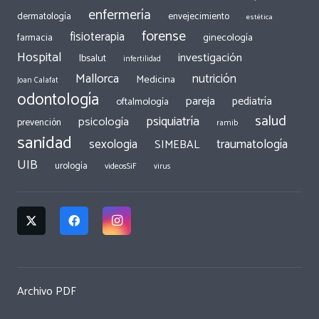
enfermería
dermatología
envejecimiento
estética
forense
fisioterapia
ginecología
farmacia
Hospital
investigación
Ibsalut
infertilidad
Mallorca
nutrición
Medicina
Joan Calafat
odontología
pareja
pediatría
oftalmología
salud
psiquiatría
psicología
prevención
ramib
sanidad
traumatología
sexologia
SIMEBAL
UIB
urología
videosSiF
virus
Archivo PDF