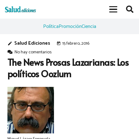
Política
Promoción
Ciencia
Salud Ediciones
15 febrero, 2016
edit
today
No hay comentarios
The News Prosas Lazarianas: Los
políticos Oozlum