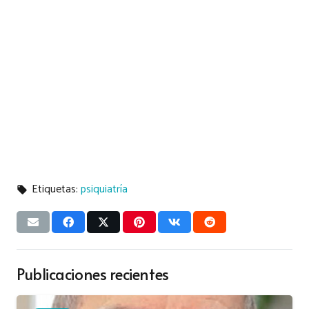
Etiquetas:
psiquiatría
local_offer
Publicaciones recientes