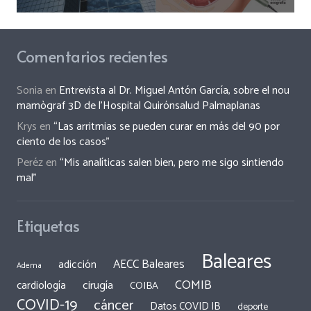
Comentarios recientes
Sonia
en
Entrevista al Dr. Miguel Antón García, sobre el nou
mamògraf 3D de l’Hospital Quirónsalud Palmaplanas
Krys
en
“Las arritmias se pueden curar en más del 90 por
ciento de los casos”
Peréz
en
“Mis analíticas salen bien, pero me sigo sintiendo
mal”
Etiquetas
Baleares
AECC Baleares
adicción
Adema
COMIB
cirugía
cardiología
COIBA
COVID-19
cáncer
Datos COVID IB
deporte