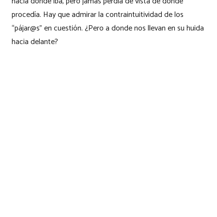
hacia donde iba, pero jamás perdía de vista de donde
procedía. Hay que admirar la contraintuitividad de los
“pájar@s” en cuestión. ¿Pero a donde nos llevan en su huida
hacia delante?