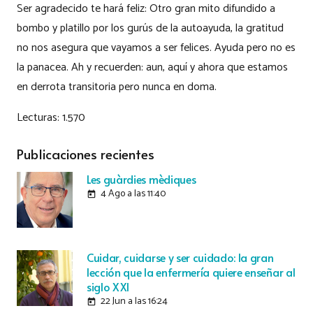
Ser agradecido te hará feliz: Otro gran mito difundido a
bombo y platillo por los gurús de la autoayuda, la gratitud
no nos asegura que vayamos a ser felices. Ayuda pero no es
la panacea. Ah y recuerden: aun, aquí y ahora que estamos
en derrota transitoria pero nunca en doma.
Lecturas:
1.570
Publicaciones recientes
Les guàrdies mèdiques
4 Ago a las 11:40
today
Cuidar, cuidarse y ser cuidado: la gran
lección que la enfermería quiere enseñar al
siglo XXI
22 Jun a las 16:24
today