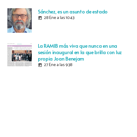
Sánchez, es un asunto de estado
28 Ene a las 10:43
today
La RAMIB más viva que nunca en una
sesión inaugural en la que brilla con luz
propia Joan Benejam
27 Ene a las 9:38
today