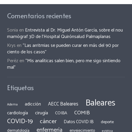
Comentarios recientes
Sonia
en
Entrevista al Dr. Miguel Antón García, sobre el nou
mamògraf 3D de l’Hospital Quirónsalud Palmaplanas
Krys
en
“Las arritmias se pueden curar en más del 90 por
ciento de los casos”
Peréz
en
“Mis analíticas salen bien, pero me sigo sintiendo
mal”
Etiquetas
Baleares
AECC Baleares
adicción
Adema
COMIB
cirugía
cardiología
COIBA
COVID-19
cáncer
Datos COVID IB
deporte
enfermería
dermatología
envejecimiento
estética