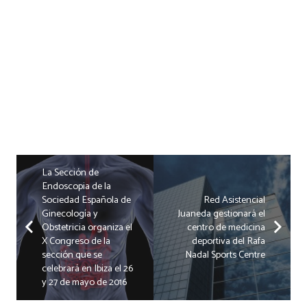
La Sección de
Endoscopia de la
Sociedad Española de
Red Asistencial
Ginecología y
Juaneda gestionará el
Obstetricia organiza el
centro de medicina
X Congreso de la
deportiva del Rafa
sección que se
Nadal Sports Centre
celebrará en Ibiza el 26
y 27 de mayo de 2016