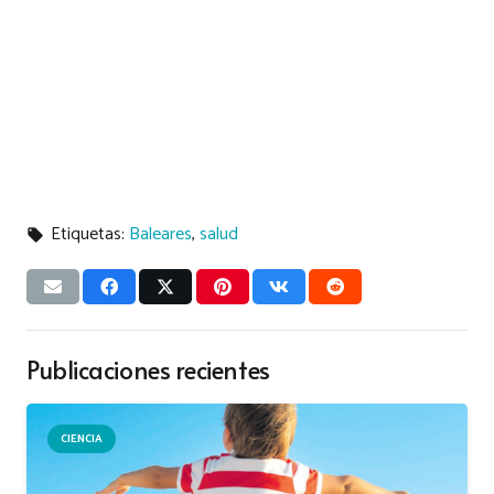
Etiquetas:
Baleares
,
salud
local_offer
Publicaciones recientes
CIENCIA