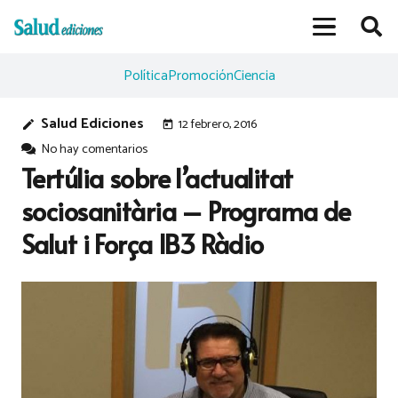
Política
Promoción
Ciencia
Salud Ediciones
12 febrero, 2016
edit
today
No hay comentarios
Tertúlia sobre l’actualitat
sociosanitària – Programa de
Salut i Força IB3 Ràdio