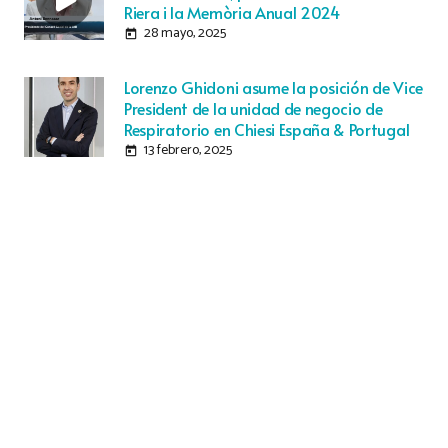
Riera i la Memòria Anual 2024
28 mayo, 2025
today
Lorenzo Ghidoni asume la posición de Vice
President de la unidad de negocio de
Respiratorio en Chiesi España & Portugal
13 febrero, 2025
today