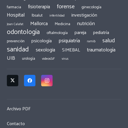
forense
fisioterapia
ginecología
farmacia
Hospital
investigación
Ibsalut
infertilidad
Mallorca
nutrición
Medicina
Joan Calafat
odontología
pareja
pediatría
oftalmología
salud
psiquiatría
psicología
prevención
ramib
sanidad
traumatología
sexologia
SIMEBAL
UIB
urología
videosSiF
virus
Archivo PDF
Contacto