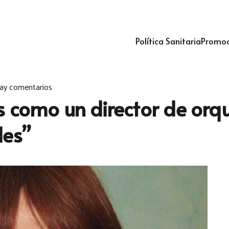
Política Sanitaria
Promoc
ay comentarios
s como un director de orq
des”