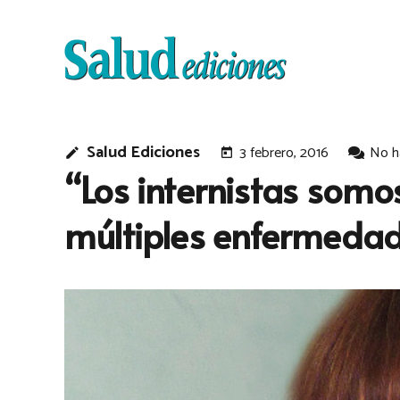
Salud Ediciones
3 febrero, 2016
No h
edit
today
“Los internistas somo
múltiples enfermeda