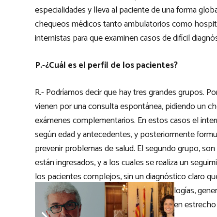
especialidades y lleva al paciente de una forma global
chequeos médicos tanto ambulatorios como hospitala
internistas para que examinen casos de difícil diagnós
P.-¿Cuál es el perfil de los pacientes?
R.- Podríamos decir que hay tres grandes grupos. Po
vienen por una consulta espontánea, pidiendo un che
exámenes complementarios. En estos casos el intern
según edad y antecedentes, y posteriormente formu
prevenir problemas de salud. El segundo grupo, son 
están ingresados, y a los cuales se realiza un seguim
los pacientes complejos, sin un diagnóstico claro que
pacientes que presentan múltiples patologías, gene
por vida, y en donde el internista trabaja en estrech