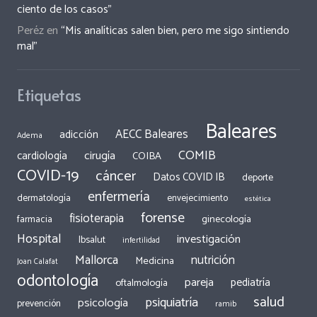
ciento de los casos”
Peréz
en
“Mis analíticas salen bien, pero me sigo sintiendo
mal”
Etiquetas
Baleares
AECC Baleares
adicción
Adema
COMIB
cirugía
cardiología
COIBA
COVID-19
cáncer
Datos COVID IB
deporte
enfermería
dermatología
envejecimiento
estética
forense
fisioterapia
ginecología
farmacia
Hospital
investigación
Ibsalut
infertilidad
Mallorca
nutrición
Medicina
Joan Calafat
odontología
pareja
pediatría
oftalmología
salud
psiquiatría
psicología
prevención
ramib