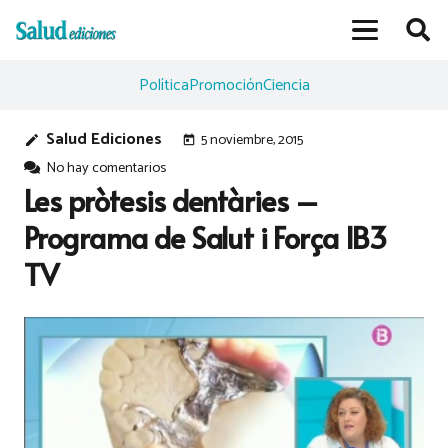
Política
Promoción
Ciencia
Salud Ediciones
5 noviembre, 2015
edit
today
No hay comentarios
Les pròtesis dentàries –
Programa de Salut i Força IB3
TV