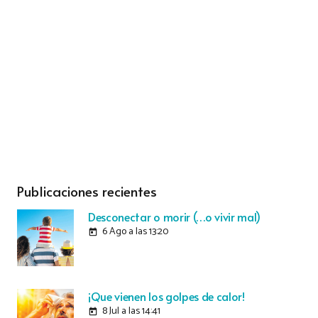
Publicaciones recientes
Desconectar o morir (…o vivir mal)
6 Ago a las 13:20
today
¡Que vienen los golpes de calor!
8 Jul a las 14:41
today