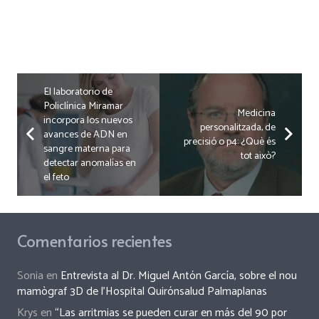
El laboratorio de
Policlínica Miramar
Medicina
incorpora los nuevos
personalitzada, de
avances de ADN en
precisió o p4: ¿Què és
sangre materna para
tot això?
detectar anomalías en
el feto
Comentarios recientes
Sonia
en
Entrevista al Dr. Miguel Antón García, sobre el nou
mamògraf 3D de l’Hospital Quirónsalud Palmaplanas
Krys
en
“Las arritmias se pueden curar en más del 90 por