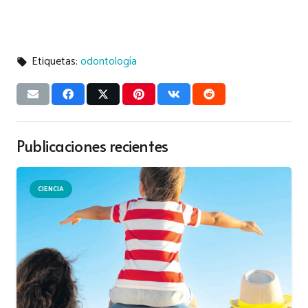
Etiquetas:
odontología
local_offer
Publicaciones recientes
CIENCIA