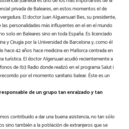
sistencial Juaneda es uno de los más importantes de la
encial privada de Baleares, en estos momentos el de
ergadura. El doctor Juan Alguersuari Bes, su presidente,
e las personalidades más influyentes en el en el mundo
 no solo en Baleares sino en toda España. Es licenciado
na y Cirugía por la Universidad de Barcelona y, como él
de hace 42 años hace medicina en Mallorca centrada en
na turística. El doctor Algersuari acudió recientemente a
fonos de Ib3 Radio donde realizó en el programa Salut i
recorrido por el momento sanitario balear. Éste es un
 responsable de un grupo tan enraizado y tan
emos contribuido a dar una buena asistencia, no tan sólo
ios sino también a la población de extranjeros que se