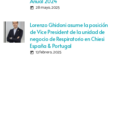
Anual 2024
28 mayo, 2025
today
Lorenzo Ghidoni asume la posición
de Vice President de la unidad de
negocio de Respiratorio en Chiesi
España & Portugal
13 febrero, 2025
today