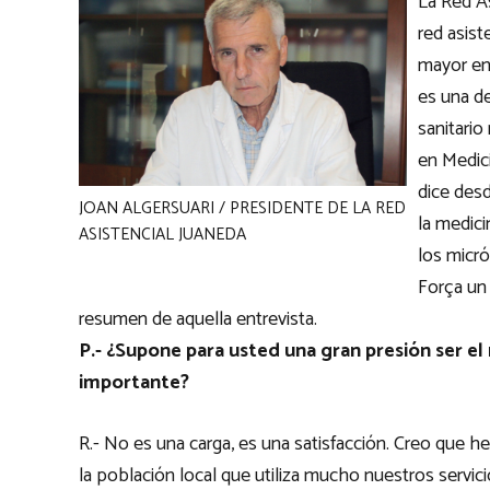
La Red A
red asist
mayor env
es una d
sanitario
en Medici
dice des
JOAN ALGERSUARI / PRESIDENTE DE LA RED
la medici
ASISTENCIAL JUANEDA
los micró
Força un 
resumen de aquella entrevista.
P.- ¿Supone para usted una gran presión ser el
importante?
R.- No es una carga, es una satisfacción. Creo que h
la población local que utiliza mucho nuestros servic