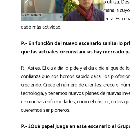
siendo muy alto y al usuario le es útil y lo utiliza
colaboración con la seguridad social alemana, a cuyo
nosotros podemos atender de forma directa. Esto h
dado más actividad.
P.- En función del nuevo escenario sanitario p
que las actuales circunstancias hay mercado p
R.- Así es. El día a día lo pide y el día a día el que da
confianza que nos hemos sabido ganar los profesiona
creciendo. Crece el número de clientes, crece el núm
tecnología, y tenemos nuevos planes de nuevas inver
de muchas enfermedades, como el cáncer, en las qu
queremos ser pioneros.
P.- ¿Qué papel juega en este escenario el Grup