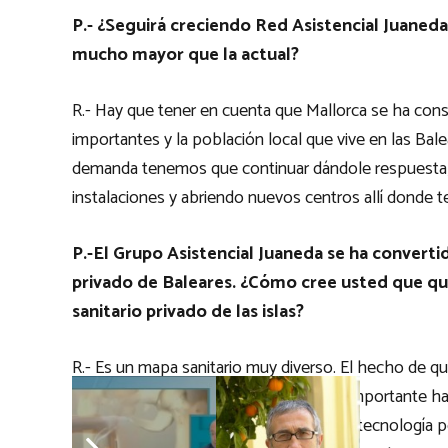
P.- ¿Seguirá creciendo Red Asistencial Juaneda
mucho mayor que la actual?
R.- Hay que tener en cuenta que Mallorca se ha con
importantes y la población local que vive en las Balea
demanda tenemos que continuar dándole respuesta, 
instalaciones y abriendo nuevos centros allí donde t
P.-El Grupo Asistencial Juaneda se ha converti
privado de Baleares. ¿Cómo cree usted que q
sanitario privado de las islas?
R.- Es un mapa sanitario muy diverso. El hecho de q
hay una actividad de medicina turística importante h
nosotros, apostasen por tener la mejor tecnología po