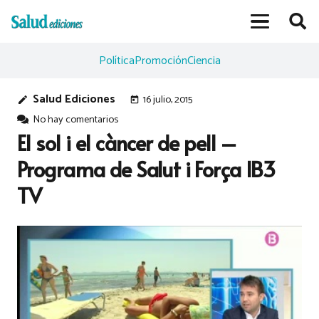
Política
Promoción
Ciencia
Salud Ediciones
16 julio, 2015
edit
today
No hay comentarios
El sol i el càncer de pell –
Programa de Salut i Força IB3
TV