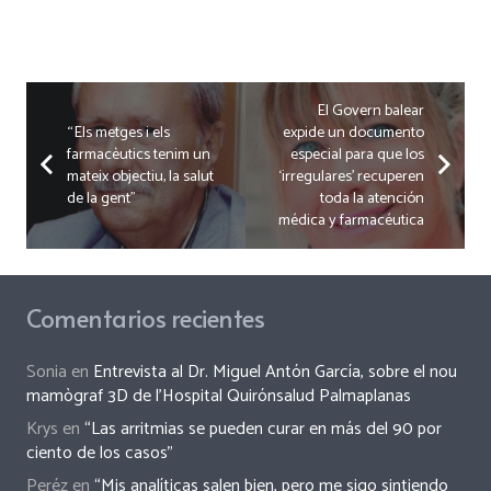
El Govern balear
“Els metges i els
expide un documento
farmacèutics tenim un
especial para que los
mateix objectiu, la salut
‘irregulares’ recuperen
de la gent”
toda la atención
médica y farmacéutica
Comentarios recientes
Sonia
en
Entrevista al Dr. Miguel Antón García, sobre el nou
mamògraf 3D de l’Hospital Quirónsalud Palmaplanas
Krys
en
“Las arritmias se pueden curar en más del 90 por
ciento de los casos”
Peréz
en
“Mis analíticas salen bien, pero me sigo sintiendo