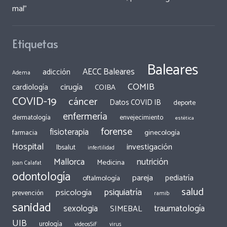
mal”
Etiquetas
Baleares
AECC Baleares
adicción
Adema
COMIB
cirugía
cardiología
COIBA
COVID-19
cáncer
Datos COVID IB
deporte
enfermería
dermatología
envejecimiento
estética
forense
fisioterapia
ginecología
farmacia
Hospital
investigación
Ibsalut
infertilidad
Mallorca
nutrición
Medicina
Joan Calafat
odontología
pareja
pediatría
oftalmología
salud
psiquiatría
psicología
prevención
ramib
sanidad
traumatología
sexologia
SIMEBAL
UIB
urología
videosSiF
virus