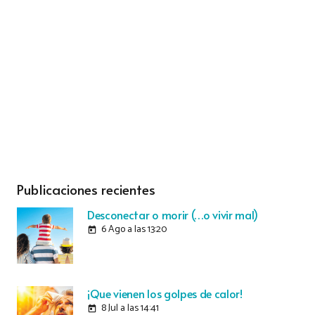
Publicaciones recientes
Desconectar o morir (…o vivir mal)
6 Ago a las 13:20
today
¡Que vienen los golpes de calor!
8 Jul a las 14:41
today