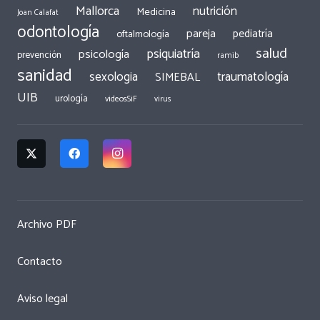
Mallorca
nutrición
Medicina
Joan Calafat
odontología
pareja
pediatría
oftalmología
salud
psiquiatría
psicología
prevención
ramib
sanidad
traumatología
sexologia
SIMEBAL
UIB
urología
videosSiF
virus
Archivo PDF
Contacto
Aviso legal