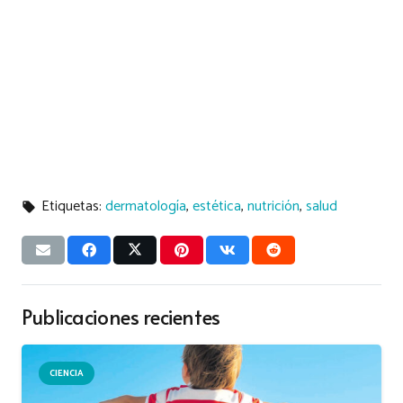
Etiquetas:
dermatología
,
estética
,
nutrición
,
salud
local_offer
Publicaciones recientes
CIENCIA