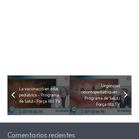
Urgències
La vacunació en edat
odontopediàtriques –
pediàtrica – Programa
Programa de Salut i
de Salut i Força IB3 TV
Força IB3 TV
Comentarios recientes