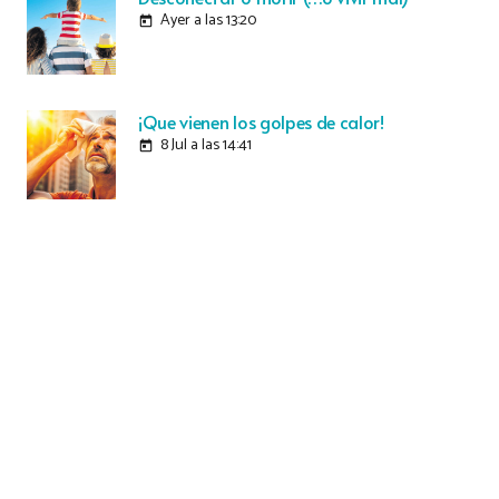
Ayer a las 13:20
today
¡Que vienen los golpes de calor!
8 Jul a las 14:41
today