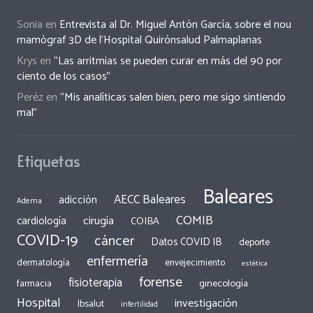
Sonia
en
Entrevista al Dr. Miguel Antón García, sobre el nou
mamògraf 3D de l’Hospital Quirónsalud Palmaplanas
Krys
en
“Las arritmias se pueden curar en más del 90 por
ciento de los casos”
Peréz
en
“Mis analíticas salen bien, pero me sigo sintiendo
mal”
Etiquetas
Baleares
AECC Baleares
adicción
Adema
COMIB
cirugía
cardiología
COIBA
COVID-19
cáncer
Datos COVID IB
deporte
enfermería
dermatología
envejecimiento
estética
forense
fisioterapia
ginecología
farmacia
Hospital
investigación
Ibsalut
infertilidad