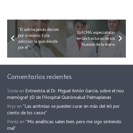
“El adicto jamás decide
IBACMA, especialistas
por sí mismo. Es la
en las fracturas de los
adicción la que decide
huesos de la mano
por él”
Comentarios recientes
Sonia
en
Entrevista al Dr. Miguel Antón García, sobre el nou
mamògraf 3D de l’Hospital Quirónsalud Palmaplanas
Krys
en
“Las arritmias se pueden curar en más del 90 por
ciento de los casos”
Peréz
en
“Mis analíticas salen bien, pero me sigo sintiendo
mal”