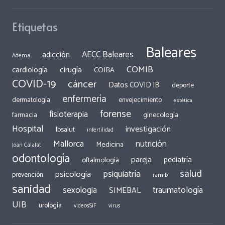
Etiquetas
Baleares
AECC Baleares
adicción
Adema
COMIB
cirugía
cardiología
COIBA
COVID-19
cáncer
Datos COVID IB
deporte
enfermería
dermatología
envejecimiento
estética
forense
fisioterapia
ginecología
farmacia
Hospital
investigación
Ibsalut
infertilidad
Mallorca
nutrición
Medicina
Joan Calafat
odontología
pareja
pediatría
oftalmología
salud
psiquiatría
psicología
prevención
ramib
sanidad
traumatología
sexologia
SIMEBAL
UIB
urología
videosSiF
virus