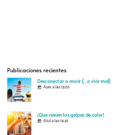
Publicaciones recientes
Desconectar o morir (…o vivir mal)
Ayer a las 13:20
today
¡Que vienen los golpes de calor!
8 Jul a las 14:41
today