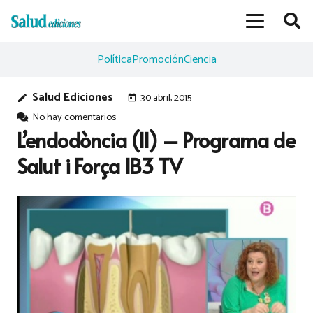
Política
Promoción
Ciencia
Salud Ediciones
30 abril, 2015
edit
today
No hay comentarios
L’endodòncia (II) – Programa de
Salut i Força IB3 TV