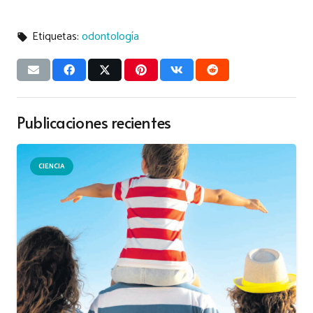
Etiquetas:
odontología
local_offer
Publicaciones recientes
CIENCIA