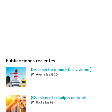
Publicaciones recientes
Desconectar o morir (…o vivir mal)
Ayer a las 13:20
today
¡Que vienen los golpes de calor!
8 Jul a las 14:41
today