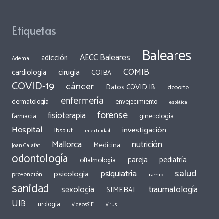
Etiquetas
Baleares
AECC Baleares
adicción
Adema
COMIB
cirugía
cardiología
COIBA
COVID-19
cáncer
Datos COVID IB
deporte
enfermería
dermatología
envejecimiento
estética
forense
fisioterapia
ginecología
farmacia
Hospital
investigación
Ibsalut
infertilidad
Mallorca
nutrición
Medicina
Joan Calafat
odontología
pareja
pediatría
oftalmología
salud
psiquiatría
psicología
prevención
ramib
sanidad
traumatología
sexologia
SIMEBAL
UIB
urología
videosSiF
virus