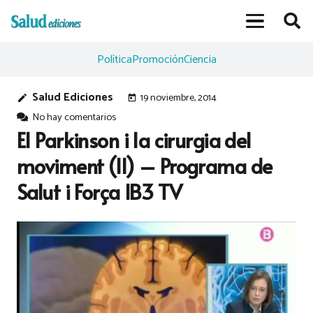
Política
Promoción
Ciencia
Salud Ediciones
19 noviembre, 2014
edit
today
No hay comentarios
El Parkinson i la cirurgia del
moviment (II) – Programa de
Salut i Força IB3 TV