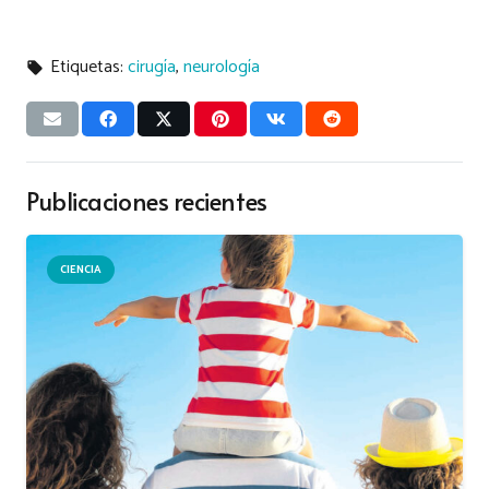
Etiquetas:
cirugía
,
neurología
local_offer
Publicaciones recientes
CIENCIA