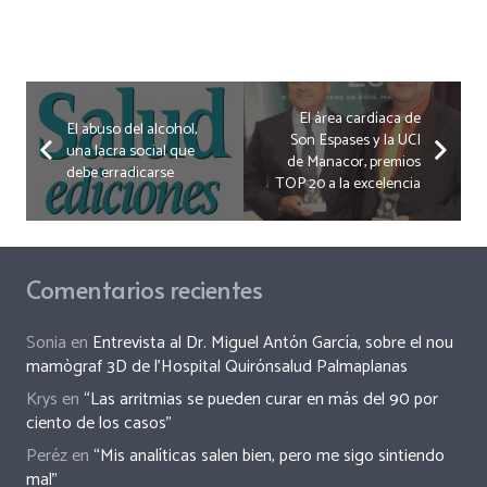
El área cardíaca de
El abuso del alcohol,
Son Espases y la UCI
una lacra social que
de Manacor, premios
debe erradicarse
TOP 20 a la excelencia
Comentarios recientes
Sonia
en
Entrevista al Dr. Miguel Antón García, sobre el nou
mamògraf 3D de l’Hospital Quirónsalud Palmaplanas
Krys
en
“Las arritmias se pueden curar en más del 90 por
ciento de los casos”
Peréz
en
“Mis analíticas salen bien, pero me sigo sintiendo
mal”