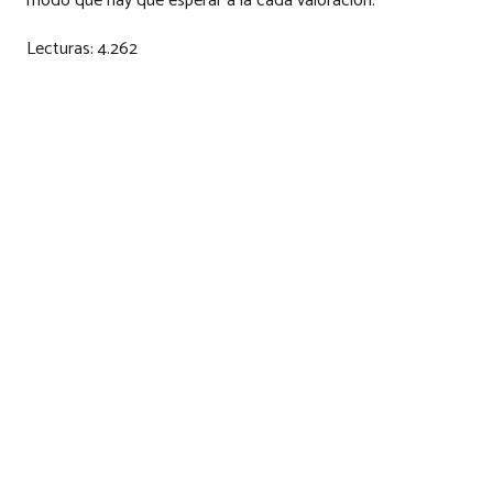
modo que hay que esperar a la cada valoración.
Lecturas:
4.262