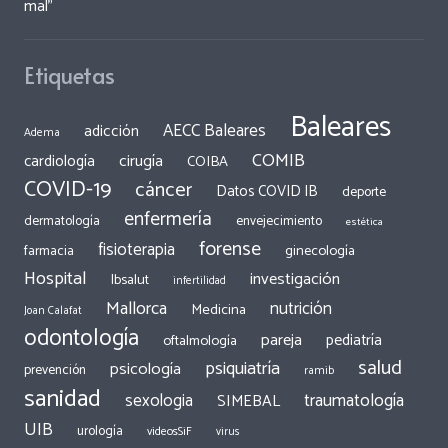
mal”
Etiquetas
Baleares
AECC Baleares
adicción
Adema
COMIB
cirugía
cardiología
COIBA
COVID-19
cáncer
Datos COVID IB
deporte
enfermería
dermatología
envejecimiento
estética
forense
fisioterapia
ginecología
farmacia
Hospital
investigación
Ibsalut
infertilidad
Mallorca
nutrición
Medicina
Joan Calafat
odontología
pareja
pediatría
oftalmología
salud
psiquiatría
psicología
prevención
ramib
sanidad
traumatología
sexologia
SIMEBAL
UIB
urología
videosSiF
virus