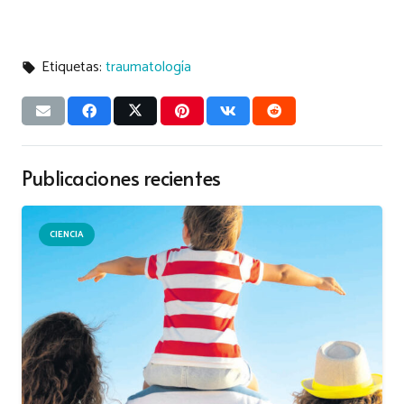
Etiquetas:
traumatología
local_offer
Publicaciones recientes
CIENCIA