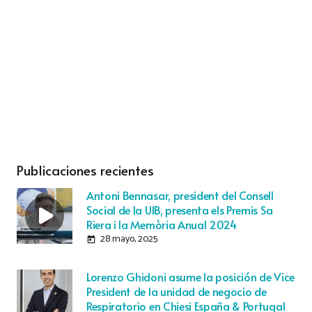
Publicaciones recientes
Antoni Bennasar, president del Consell
Social de la UIB, presenta els Premis Sa
Riera i la Memòria Anual 2024
28 mayo, 2025
today
Lorenzo Ghidoni asume la posición de Vice
President de la unidad de negocio de
Respiratorio en Chiesi España & Portugal