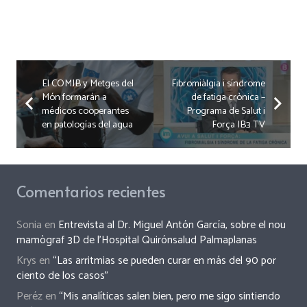
El COMIB y Metges del
Fibromiàlgia i síndrome
Món formarán a
de fatiga crònica –
médicos cooperantes
Programa de Salut i
en patologías del agua
Força IB3 TV
Comentarios recientes
Sonia
en
Entrevista al Dr. Miguel Antón García, sobre el nou
mamògraf 3D de l’Hospital Quirónsalud Palmaplanas
Krys
en
“Las arritmias se pueden curar en más del 90 por
ciento de los casos”
Peréz
en
“Mis analíticas salen bien, pero me sigo sintiendo