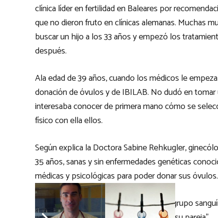
clínica líder en fertilidad en Baleares por recomenda
que no dieron fruto en clínicas alemanas. Muchas mu
buscar un hijo a los 33 años y empezó los tratamient
después.
Ala edad de 39 años, cuando los médicos le empezaba
donación de óvulos y de IBILAB. No dudó en tomar un
interesaba conocer de primera mano cómo se seleccio
físico con ella ellos.
Según explica la Doctora Sabine Rehkugler, ginecólo
35 años, sanas y sin enfermedades genéticas conocid
médicas y psicológicas para poder donar sus óvulos.
Siempre se busca la compatibilidad del grupo sanguín
ojos y del pelo con la mujer receptora y su pareja”.