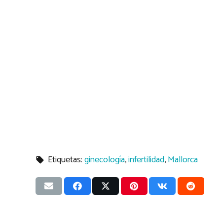
Etiquetas:
ginecología
,
infertilidad
,
Mallorca
local_offer