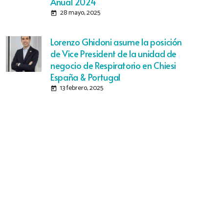
Anual 2024
28 mayo, 2025
today
Lorenzo Ghidoni asume la posición
de Vice President de la unidad de
negocio de Respiratorio en Chiesi
España & Portugal
13 febrero, 2025
today