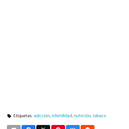
Etiquetas:
adicción
,
infertilidad
,
nutrición
,
tabaco
local_offer