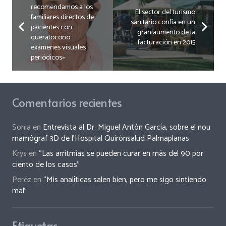
recomendamos a los
El sector del turismo
familiares directos de
sanitario confía en un
pacientes con
gran aumento de la
queratocono
facturación en 2015
exámenes visuales
periódicos»
Comentarios recientes
Sonia
en
Entrevista al Dr. Miguel Antón García, sobre el nou
mamògraf 3D de l’Hospital Quirónsalud Palmaplanas
Krys
en
“Las arritmias se pueden curar en más del 90 por
ciento de los casos”
Peréz
en
“Mis analíticas salen bien, pero me sigo sintiendo
mal”
Etiquetas