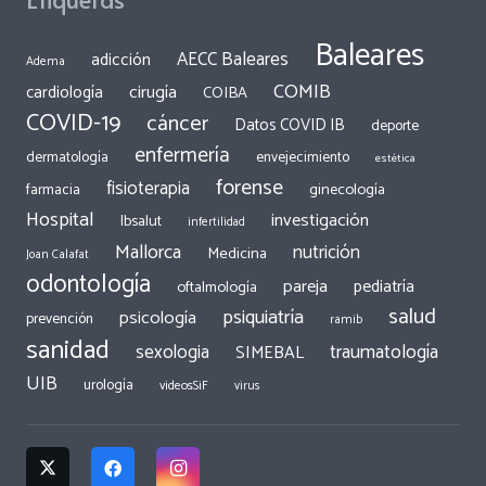
Baleares
AECC Baleares
adicción
Adema
COMIB
cirugía
cardiología
COIBA
COVID-19
cáncer
Datos COVID IB
deporte
enfermería
dermatología
envejecimiento
estética
forense
fisioterapia
ginecología
farmacia
Hospital
investigación
Ibsalut
infertilidad
Mallorca
nutrición
Medicina
Joan Calafat
odontología
pareja
pediatría
oftalmología
salud
psiquiatría
psicología
prevención
ramib
sanidad
traumatología
sexologia
SIMEBAL
UIB
urología
videosSiF
virus