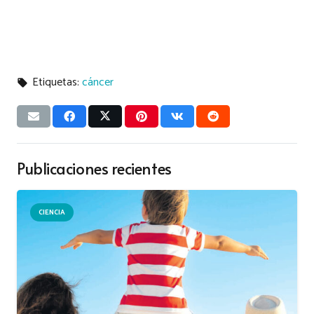
Etiquetas:
cáncer
local_offer
Publicaciones recientes
CIENCIA