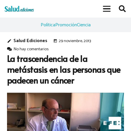
Política
Promoción
Ciencia
Salud Ediciones
29 noviembre, 2013
edit
today
No hay comentarios
La trascendencia de la
metástasis en las personas que
padecen un cáncer