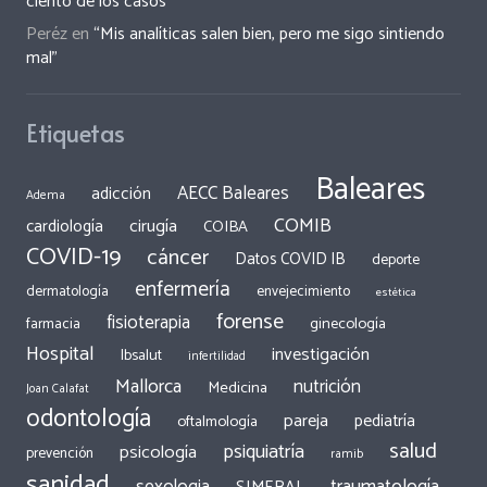
ciento de los casos”
Peréz
en
“Mis analíticas salen bien, pero me sigo sintiendo
mal”
Etiquetas
Baleares
AECC Baleares
adicción
Adema
COMIB
cirugía
cardiología
COIBA
COVID-19
cáncer
Datos COVID IB
deporte
enfermería
dermatología
envejecimiento
estética
forense
fisioterapia
ginecología
farmacia
Hospital
investigación
Ibsalut
infertilidad
Mallorca
nutrición
Medicina
Joan Calafat
odontología
pareja
pediatría
oftalmología
salud
psiquiatría
psicología
prevención
ramib
sanidad