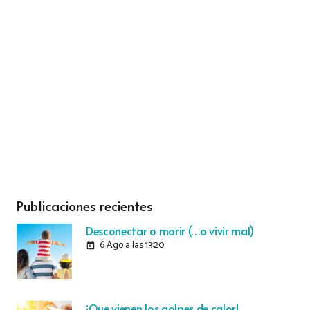
Publicaciones recientes
Desconectar o morir (…o vivir mal)
6 Ago a las 13:20
today
¡Que vienen los golpes de calor!