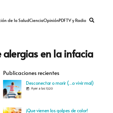
ión de la Salud
Ciencia
Opinión
PDF
TV y Radio
alergias en la infacia
Publicaciones recientes
Desconectar o morir (…o vivir mal)
Ayer a las 13:20
today
¡Que vienen los golpes de calor!