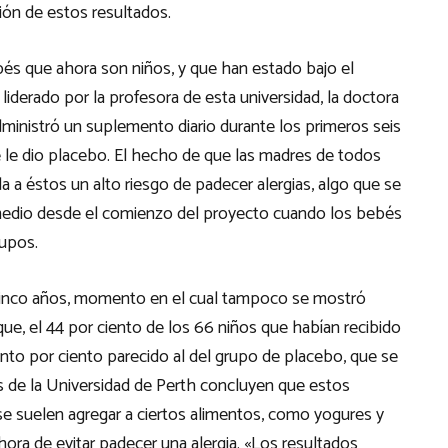
ión de estos resultados.
bés que ahora son niños, y que han estado bajo el
liderado por la profesora de esta universidad, la doctora
administró un suplemento diario durante los primeros seis
e le dio placebo. El hecho de que las madres de todos
da a éstos un alto riesgo de padecer alergias, algo que se
medio desde el comienzo del proyecto cuando los bebés
rupos.
 cinco años, momento en el cual tampoco se mostró
ue, el 44 por ciento de los 66 niños que habían recibido
 tanto por ciento parecido al del grupo de placebo, que se
os de la Universidad de Perth concluyen que estos
se suelen agregar a ciertos alimentos, como yogures y
hora de evitar padecer una alergia. «Los resultados