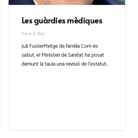
Les guàrdies mèdiques
hace 3 días
Juli FusterMetge de família Com és
sabut, el Ministeri de Sanitat ha posat
damunt la taula una revisió de l’estatut…