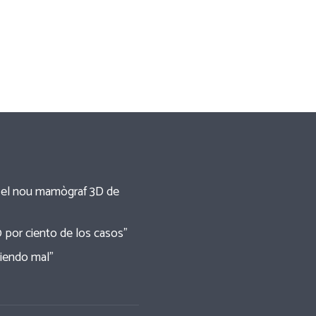
re el nou mamògraf 3D de
0 por ciento de los casos”
tiendo mal”