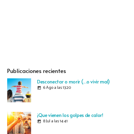
Publicaciones recientes
Desconectar o morir (…o vivir mal)
6 Ago a las 13:20
today
¡Que vienen los golpes de calor!
8 Jul a las 14:41
today