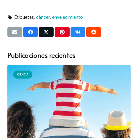
Etiquetas:
cáncer
,
envejecimiento
local_offer
Publicaciones recientes
CIENCIA