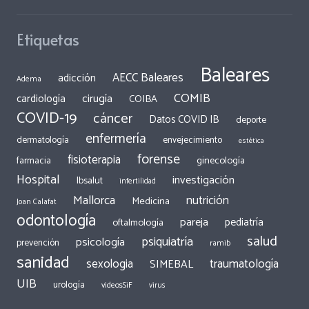
Etiquetas
Baleares
AECC Baleares
adicción
Adema
COMIB
cirugía
cardiología
COIBA
COVID-19
cáncer
Datos COVID IB
deporte
enfermería
dermatología
envejecimiento
estética
forense
fisioterapia
ginecología
farmacia
Hospital
investigación
Ibsalut
infertilidad
Mallorca
nutrición
Medicina
Joan Calafat
odontología
pareja
pediatría
oftalmología
salud
psiquiatría
psicología
prevención
ramib
sanidad
traumatología
sexologia
SIMEBAL
UIB
urología
videosSiF
virus