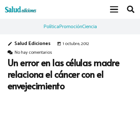
Política
Promoción
Ciencia
Salud Ediciones
1 octubre, 2012
edit
today
No hay comentarios
Un error en las células madre
relaciona el cáncer con el
envejecimiento