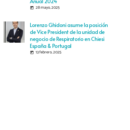
Anual 2024
28 mayo, 2025
today
Lorenzo Ghidoni asume la posición
de Vice President de la unidad de
negocio de Respiratorio en Chiesi
España & Portugal
13 febrero, 2025
today