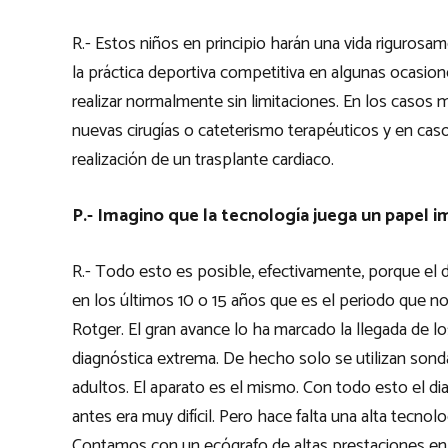
R.- Estos niños en principio harán una vida rigurosa
la práctica deportiva competitiva en algunas ocasiones
realizar normalmente sin limitaciones. En los casos 
nuevas cirugías o cateterismo terapéuticos y en cas
realización de un trasplante cardiaco.
P.- Imagino que la tecnología juega un papel 
R.- Todo esto es posible, efectivamente, porque el
en los últimos 10 o 15 años que es el periodo que no
Rotger. El gran avance lo ha marcado la llegada de lo
diagnóstica extrema. De hecho solo se utilizan sondas
adultos. El aparato es el mismo. Con todo esto el di
antes era muy difícil. Pero hace falta una alta tecno
Contamos con un ecógrafo de altas prestaciones en sa