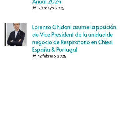
Anual 2024
28 mayo, 2025
today
Lorenzo Ghidoni asume la posición
de Vice President de la unidad de
negocio de Respiratorio en Chiesi
España & Portugal
13 febrero, 2025
today