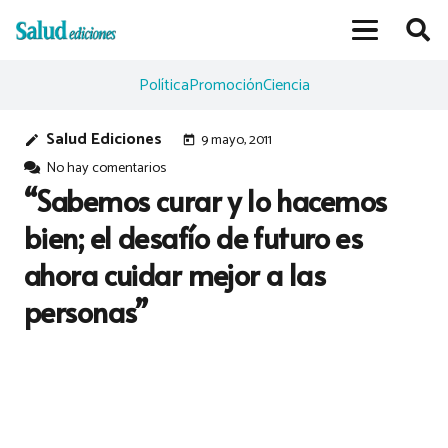
Política
Promoción
Ciencia
Salud Ediciones
9 mayo, 2011
edit
today
No hay comentarios
“Sabemos curar y lo hacemos
bien; el desafío de futuro es
ahora cuidar mejor a las
personas”