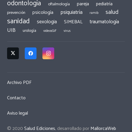
odontología
pareja
pediatría
oftalmología
salud
psiquiatría
psicología
prevención
ramib
sanidad
traumatología
sexologia
SIMEBAL
UIB
urología
videosSiF
virus
Archivo PDF
Contacto
Aviso legal
© 2020
Salud Ediciones
, desarrollado por
MallorcaWeb