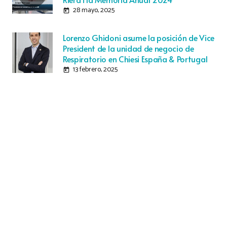
28 mayo, 2025
today
Lorenzo Ghidoni asume la posición de Vice
President de la unidad de negocio de
Respiratorio en Chiesi España & Portugal
13 febrero, 2025
today