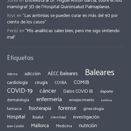
Sonia
en
Entrevista al Dr. Miguel Antón García, sobre el nou
mamògraf 3D de l’Hospital Quirónsalud Palmaplanas
Krys
en
“Las arritmias se pueden curar en más del 90 por
ciento de los casos”
Peréz
en
“Mis analíticas salen bien, pero me sigo sintiendo
mal”
Etiquetas
Baleares
AECC Baleares
adicción
Adema
COMIB
cirugía
cardiología
COIBA
COVID-19
cáncer
Datos COVID IB
deporte
enfermería
dermatología
envejecimiento
estética
forense
fisioterapia
ginecología
farmacia
Hospital
investigación
Ibsalut
infertilidad
Mallorca
nutrición
Medicina
Joan Calafat