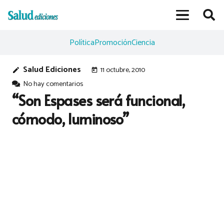
Política
Promoción
Ciencia
Salud Ediciones
11 octubre, 2010
edit
today
No hay comentarios
“Son Espases será funcional,
cómodo, luminoso”