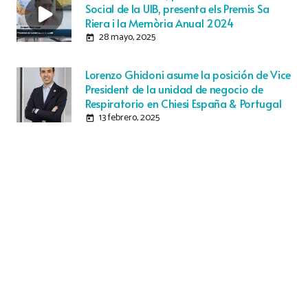
Social de la UIB, presenta els Premis Sa
Riera i la Memòria Anual 2024
28 mayo, 2025
today
Lorenzo Ghidoni asume la posición de Vice
President de la unidad de negocio de
Respiratorio en Chiesi España & Portugal
13 febrero, 2025
today