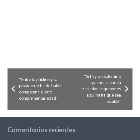
“Si hay un solo niño
“Entre lo público y lo
que no se pueda
privado no ha de haber
trasladar, seguiremos
competencia, sino
aquí hasta que sea
complementariedad”
posible”
Comentarios recientes