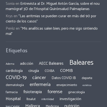
Sonia
en
Entrevista al Dr. Miguel Antón García, sobre el nou
mamògraf 3D de l’Hospital Quirónsalud Palmaplanas
Krys
en
“Las arritmias se pueden curar en más del 90 por
ciento de los casos”
Peréz
en
“Mis analíticas salen bien, pero me sigo sintiendo
mal”
Etiquetas
Baleares
AECC Baleares
adicción
Adema
COMIB
cirugía
cardiología
COIBA
COVID-19
cáncer
Datos COVID IB
deporte
enfermería
dermatología
envejecimiento
estética
forense
fisioterapia
ginecología
farmacia
Hospital
investigación
Ibsalut
infertilidad
Mallorca
nutrición
Medicina
Joan Calafat