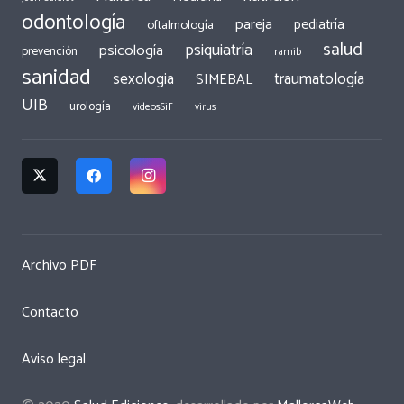
odontología
pareja
pediatría
oftalmología
salud
psiquiatría
psicología
prevención
ramib
sanidad
traumatología
sexologia
SIMEBAL
UIB
urología
videosSiF
virus
Archivo PDF
Contacto
Aviso legal