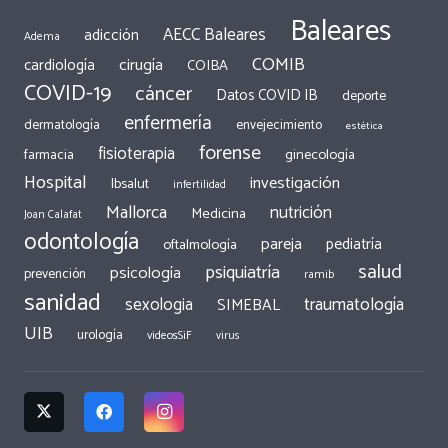
Baleares
AECC Baleares
adicción
Adema
COMIB
cirugía
cardiología
COIBA
COVID-19
cáncer
Datos COVID IB
deporte
enfermería
dermatología
envejecimiento
estética
forense
fisioterapia
ginecología
farmacia
Hospital
investigación
Ibsalut
infertilidad
Mallorca
nutrición
Medicina
Joan Calafat
odontología
pareja
pediatría
oftalmología
salud
psiquiatría
psicología
prevención
ramib
sanidad
traumatología
sexologia
SIMEBAL
UIB
urología
videosSiF
virus