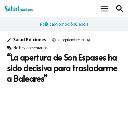
Política
Promoción
Ciencia
Salud Ediciones
21 septiembre, 2009
edit
today
No hay comentarios
“La apertura de Son Espases ha
sido decisiva para trasladarme
a Baleares”