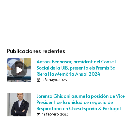
Publicaciones recientes
Antoni Bennasar, president del Consell
Social de la UIB, presenta els Premis Sa
Riera i la Memòria Anual 2024
28 mayo, 2025
today
Lorenzo Ghidoni asume la posición de Vice
President de la unidad de negocio de
Respiratorio en Chiesi España & Portugal
13 febrero, 2025
today