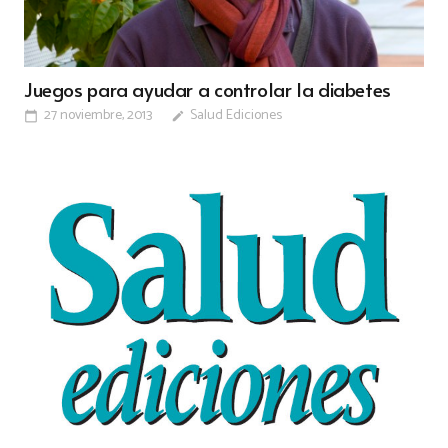
Juegos para ayudar a controlar la diabetes
27 noviembre, 2013
Salud Ediciones
calendar_today
edit