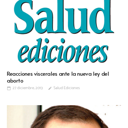
Reacciones viscerales ante la nueva ley del
aborto
27 diciembre, 2013
Salud Ediciones
calendar_today
edit