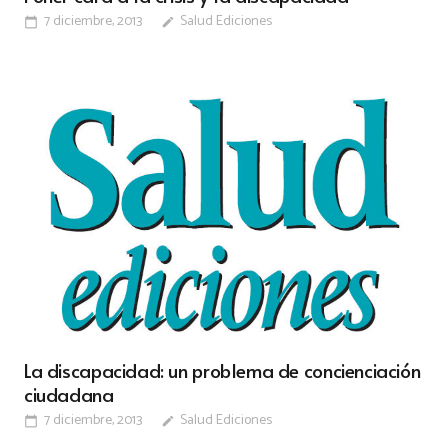
7 diciembre, 2013
Salud Ediciones
calendar_today
edit
La discapacidad: un problema de concienciación
ciudadana
7 diciembre, 2013
Salud Ediciones
calendar_today
edit