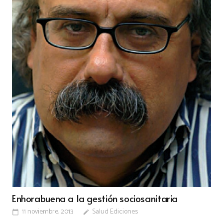
Enhorabuena a la gestión sociosanitaria
11 noviembre, 2013
Salud Ediciones
calendar_today
edit