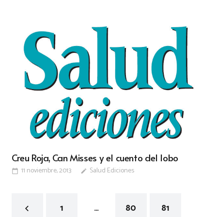
Creu Roja, Can Misses y el cuento del lobo
11 noviembre, 2013
Salud Ediciones
calendar_today
edit
1
…
80
81