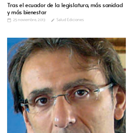
Tras el ecuador de la legislatura, más sanidad
y más bienestar
25 noviembre, 2013
Salud Ediciones
calendar_today
edit