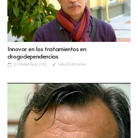
Innovar en los tratamientos en
drogodependencias
12 noviembre, 2013
Salud Ediciones
calendar_today
edit