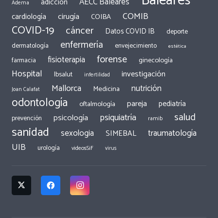
Baleares
AECC Baleares
adicción
Adema
COMIB
cirugía
cardiología
COIBA
COVID-19
cáncer
Datos COVID IB
deporte
enfermería
dermatología
envejecimiento
estética
forense
fisioterapia
ginecología
farmacia
Hospital
investigación
Ibsalut
infertilidad
Mallorca
nutrición
Medicina
Joan Calafat
odontología
pareja
pediatría
oftalmología
salud
psiquiatría
psicología
prevención
ramib
sanidad
traumatología
sexologia
SIMEBAL
UIB
urología
videosSiF
virus