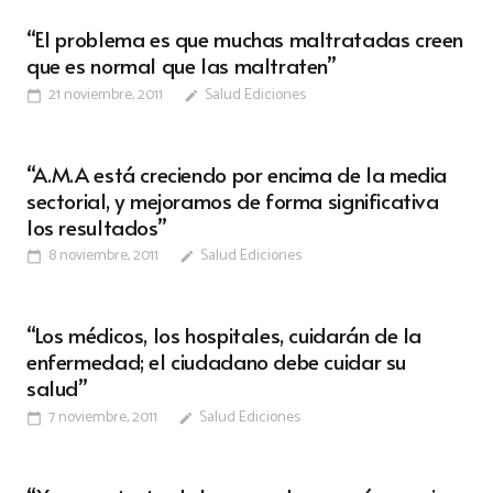
“El problema es que muchas maltratadas creen
que es normal que las maltraten”
21 noviembre, 2011
Salud Ediciones
calendar_today
edit
“A.M.A está creciendo por encima de la media
sectorial, y mejoramos de forma significativa
los resultados”
8 noviembre, 2011
Salud Ediciones
calendar_today
edit
“Los médicos, los hospitales, cuidarán de la
enfermedad; el ciudadano debe cuidar su
salud”
7 noviembre, 2011
Salud Ediciones
calendar_today
edit