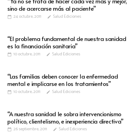
“Ya no se trata de hacer cada vez más y mejor,
sino de acercarse más al paciente”
24 octubre, 2011
Salud Ediciones
calendar_today
edit
“El problema fundamental de nuestra sanidad
es la financiación sanitaria”
10 octubre, 2011
Salud Ediciones
calendar_today
edit
“Las familias deben conocer la enfermedad
mental e implicarse en los tratamientos”
10 octubre, 2011
Salud Ediciones
calendar_today
edit
“A nuestra sanidad le sobra intervencionismo
político, clientelismo, e inexperiencia directiva”
26 septiembre, 2011
Salud Ediciones
calendar_today
edit