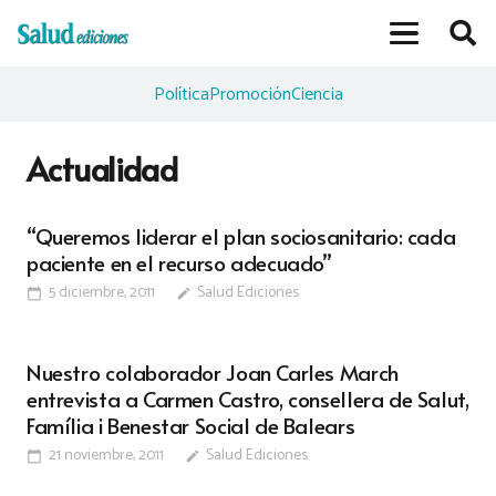
Política
Promoción
Ciencia
Actualidad
“Queremos liderar el plan sociosanitario: cada
paciente en el recurso adecuado”
5 diciembre, 2011
Salud Ediciones
calendar_today
edit
Nuestro colaborador Joan Carles March
entrevista a Carmen Castro, consellera de Salut,
Família i Benestar Social de Balears
21 noviembre, 2011
Salud Ediciones
calendar_today
edit