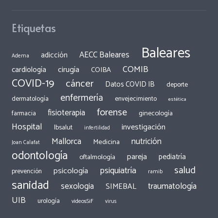
Etiquetas
Baleares
AECC Baleares
adicción
Adema
COMIB
cirugía
cardiología
COIBA
COVID-19
cáncer
Datos COVID IB
deporte
enfermería
dermatología
envejecimiento
estética
forense
fisioterapia
ginecología
farmacia
Hospital
investigación
Ibsalut
infertilidad
Mallorca
nutrición
Medicina
Joan Calafat
odontología
pareja
pediatría
oftalmología
salud
psiquiatría
psicología
prevención
ramib
sanidad
traumatología
sexologia
SIMEBAL
UIB
urología
videosSiF
virus