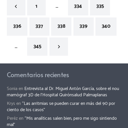
1
…
334
335
336
337
338
339
340
…
345
Comentarios recientes
Sonia
en
Entrevista al Dr. Miguel Antón García, sobre el nou
mamògraf 3D de l’Hospital Quirónsalud Palmaplanas
Krys
en
“Las arritmias se pueden curar en más del 90 por
ciento de los casos”
Peréz
en
“Mis analíticas salen bien, pero me sigo sintiendo
mal”