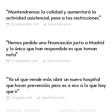
“Mantendremos la calidad y aumentará la
actividad asistencial, pese a las restricciones”
26 septiembre, 2011
Salud Ediciones
calendar_today
edit
“Hemos pedido una financiación justa a Madrid
y lo único que han respondido es que toman
nota”
12 septiembre, 2011
Salud Ediciones
calendar_today
edit
“Ya sé que vende más abrir un nuevo hospital
que hacer prevención, pero es a eso a lo que hay
que ir”
29 agosto, 2011
Salud Ediciones
calendar_today
edit