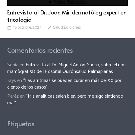
Entrevista al Dr. Joan Mir, dermatòleg expert en
tricologia
16 octubre, 2024
Salud Ediciones
calendar_today
edit
Comentarios recientes
Sonia
en
Entrevista al Dr. Miguel Antón García, sobre el nou
mamògraf 3D de l’Hospital Quirónsalud Palmaplanas
Krys
en
“Las arritmias se pueden curar en más del 90 por
ciento de los casos”
Peréz
en
“Mis analíticas salen bien, pero me sigo sintiendo
mal”
Etiquetas