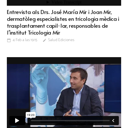
Entrevista als Drs. José María Mir i Joan Mir,
dermatòleg especialistes en tricologia mèdica i
trasplantament capil·lar, responsables de
l’institut Tricologia Mir
4 Feb a las 19:15
Salud Ediciones
calendar_today
edit