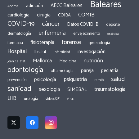
Baleares
AECC Baleares
adicción
Adema
COMIB
cirugía
cardiología
COIBA
COVID-19
cáncer
Datos COVID IB
deporte
enfermería
dermatología
envejecimiento
estética
forense
fisioterapia
ginecología
farmacia
Hospital
investigación
Ibsalut
infertilidad
Mallorca
nutrición
Medicina
Joan Calafat
odontología
pareja
pediatría
oftalmología
salud
psiquiatría
psicología
prevención
ramib
sanidad
traumatología
sexologia
SIMEBAL
UIB
urología
videosSiF
virus