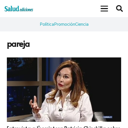
Política
Promoción
Ciencia
pareja
Entrevista a l’escriptora Patricia Chinchilla sobre