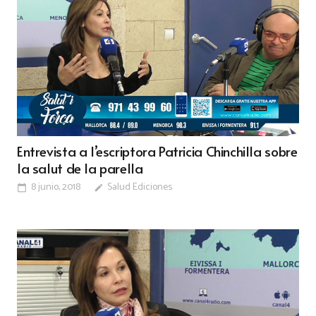
Entrevista a l’escriptora Patricia Chinchilla sobre
la salut de la parella
8 junio, 2018
Salud Ediciones
calendar_today
edit