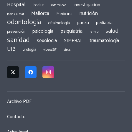
Hospital
investigación
Ibsalut
infertilidad
Mallorca
nutrición
Medicina
Joan Calafat
odontología
pareja
pediatría
oftalmología
salud
psiquiatría
psicología
prevención
ramib
sanidad
traumatología
sexologia
SIMEBAL
UIB
urología
videosSiF
virus
Archivo PDF
Contacto