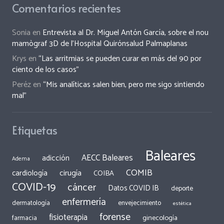
Comentarios recientes
Sonia
en
Entrevista al Dr. Miguel Antón García, sobre el nou
mamògraf 3D de l’Hospital Quirónsalud Palmaplanas
Krys
en
“Las arritmias se pueden curar en más del 90 por
ciento de los casos”
Peréz
en
“Mis analíticas salen bien, pero me sigo sintiendo
mal”
Etiquetas
Baleares
AECC Baleares
adicción
Adema
COMIB
cirugía
cardiología
COIBA
COVID-19
cáncer
Datos COVID IB
deporte
enfermería
dermatología
envejecimiento
estética
forense
fisioterapia
ginecología
farmacia