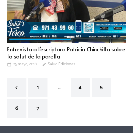
Entrevista a l’escriptora Patricia Chinchilla sobre
la salut de la parella
25 mayo, 2018
Salud Ediciones
calendar_today
edit
1
…
4
5
6
7