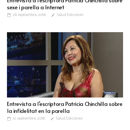
sexe i parella a Internet
26 septiembre, 2018
Salud Ediciones
calendar_today
edit
Entrevista a l’escriptora Patricia Chinchilla sobre
la infidelitat en la parella
12 septiembre, 2018
Salud Ediciones
calendar_today
edit