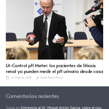
Lit-Control pH Meter: los pacientes de litiasis
renal ya pueden medir el pH urinario desde casa
22 marzo, 2016
Juan Riera Roca
calendar_today
edit
Comentarios recientes
Sonia
en
Entrevista al Dr. Miguel Antón García, sobre el nou