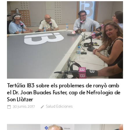
Tertúlia IB3 sobre els problemes de ronyò amb
el Dr. Joan Buades Fuster, cap de Nefrologia de
Son Llàtzer
30 junio, 2017
Salud Ediciones
calendar_today
edit