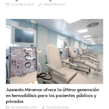
14 octubre, 2020
Salud Ediciones
calendar_today
edit
Juaneda Miramar ofrece la última generación
en hemodiálisis para los pacientes públicos y
privados
29 noviembre, 2017
Salud Ediciones
calendar_today
edit