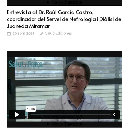
Entrevista al Dr. Raúl García Castro,
coordinador del Servei de Nefrologia i Diàlisi de
Juaneda Miramar
26 abril, 2023
Salud Ediciones
calendar_today
edit