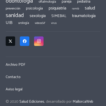
odontología
pareja
pediatría
oftalmología
salud
psiquiatría
psicología
prevención
ramib
sanidad
traumatología
sexologia
SIMEBAL
UIB
urología
videosSiF
virus
Archivo PDF
Contacto
Aviso legal
© 2020
Salud Ediciones
, desarrollado por
MallorcaWeb