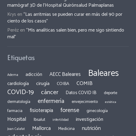
mamògraf 3D de l’Hospital Quirónsalud Palmaplanas
Krys
en
“Las arritmias se pueden curar en más del 90 por
ciento de los casos”
Peréz
en
“Mis analíticas salen bien, pero me sigo sintiendo
mal”
Etiquetas
Baleares
AECC Baleares
adicción
Adema
COMIB
cirugía
cardiología
COIBA
COVID-19
cáncer
Datos COVID IB
deporte
enfermería
dermatología
envejecimiento
estética
forense
fisioterapia
ginecología
farmacia
Hospital
investigación
Ibsalut
infertilidad
Mallorca
nutrición
Medicina
Joan Calafat