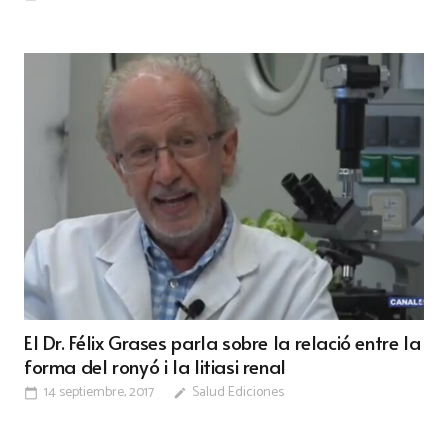
El Dr. Félix Grases parla sobre la relació entre la
forma del ronyó i la litiasi renal
14 septiembre, 2017
Salud Ediciones
calendar_today
edit