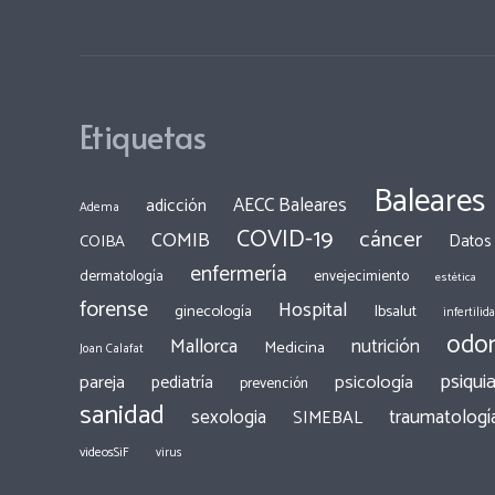
Etiquetas
Baleares
AECC Baleares
adicción
Adema
COVID-19
cáncer
COMIB
COIBA
Datos
enfermería
dermatología
envejecimiento
estética
forense
Hospital
ginecología
Ibsalut
infertilid
odon
Mallorca
nutrición
Medicina
Joan Calafat
psiquia
pareja
psicología
pediatría
prevención
sanidad
traumatologí
sexologia
SIMEBAL
videosSiF
virus