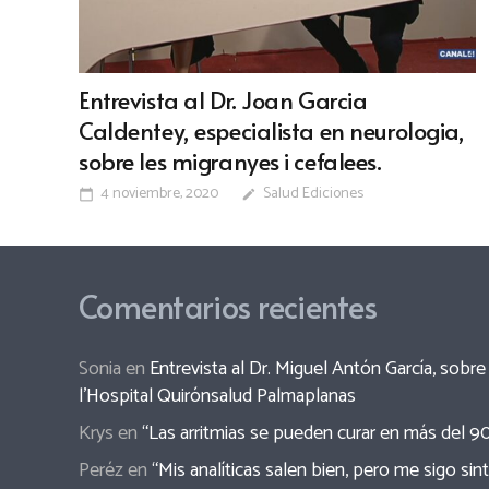
Entrevista al Dr. Joan Garcia
Caldentey, especialista en neurologia,
sobre les migranyes i cefalees.
4 noviembre, 2020
Salud Ediciones
calendar_today
edit
Comentarios recientes
Sonia
en
Entrevista al Dr. Miguel Antón García, sob
l’Hospital Quirónsalud Palmaplanas
Krys
en
“Las arritmias se pueden curar en más del 9
Peréz
en
“Mis analíticas salen bien, pero me sigo sin