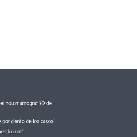
re el nou mamògraf 3D de
0 por ciento de los casos”
tiendo mal”