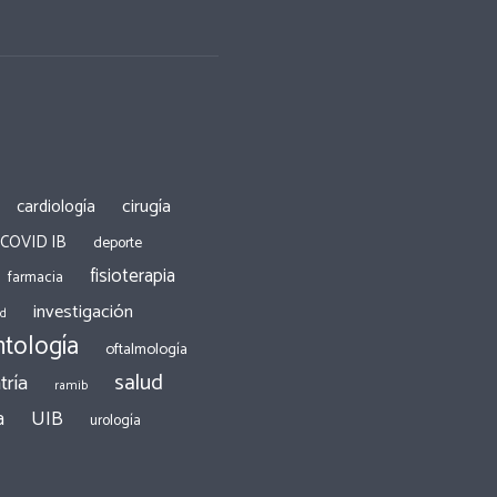
cirugía
cardiología
 COVID IB
deporte
fisioterapia
farmacia
investigación
ad
tología
oftalmología
salud
tría
ramib
a
UIB
urología