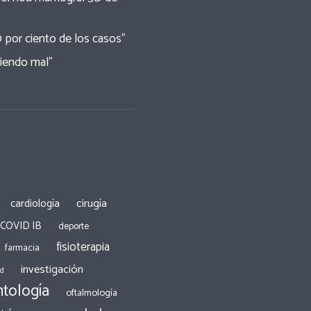
0 por ciento de los casos”
tiendo mal”
cirugía
cardiología
 COVID IB
deporte
fisioterapia
farmacia
investigación
ad
tología
oftalmología