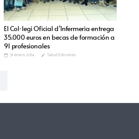
El Col·legi Oficial d’Infermeria entrega
35.000 euros en becas de formación a
91 profesionales
31 enero, 2014
Salud Ediciones
calendar_today
edit