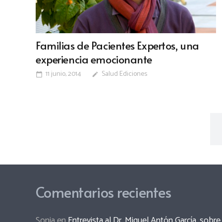
Familias de Pacientes Expertos, una
experiencia emocionante
11 junio, 2014
Salud Ediciones
calendar_today
edit
Comentarios recientes
Sonia
en
Entrevista al Dr. Miguel Antón García, sob