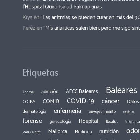
l’Hospital Quirónsalud Palmaplanas
Krys
en
“Las arritmias se pueden curar en más del 9
Peréz
en
“Mis analíticas salen bien, pero me sigo sin
Etiquetas
Baleares
AECC Baleares
adicción
Adema
COVID-19
cáncer
COMIB
COIBA
Datos
enfermería
dermatología
envejecimiento
estética
forense
Hospital
ginecología
Ibsalut
infertilid
odon
Mallorca
nutrición
Medicina
Joan Calafat