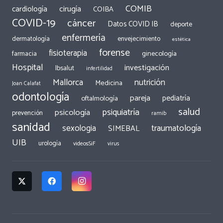
COMIB
cirugía
cardiología
COIBA
COVID-19
cáncer
Datos COVID IB
deporte
enfermería
dermatología
envejecimiento
estética
forense
fisioterapia
ginecología
farmacia
Hospital
investigación
Ibsalut
infertilidad
Mallorca
nutrición
Medicina
Joan Calafat
odontología
pareja
pediatría
oftalmología
salud
psiquiatría
psicología
prevención
ramib
sanidad
traumatología
sexologia
SIMEBAL
UIB
urología
videosSiF
virus