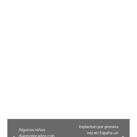
Implantan por primera
Algunos niños
vez en España un
diagnosticados con