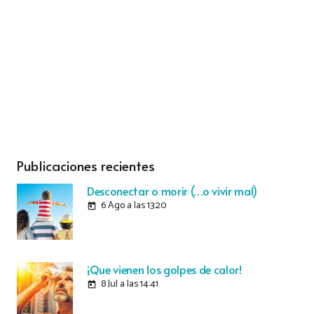
Publicaciones recientes
Desconectar o morir (…o vivir mal)
6 Ago a las 13:20
today
¡Que vienen los golpes de calor!
8 Jul a las 14:41
today