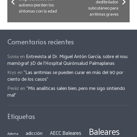
desfibrilador
autismo pierden los
subcutáneo para
síntomas con la edad
arritmias graves
Comentarios recientes
Sonia
en
Entrevista al Dr. Miguel Antón García, sobre el nou
mamògraf 3D de l’Hospital Quirónsalud Palmaplanas
Krys
en
“Las arritmias se pueden curar en más del 90 por
ciento de los casos”
Peréz
en
“Mis analíticas salen bien, pero me sigo sintiendo
mal”
Etiquetas
Baleares
AECC Baleares
adicción
Adema